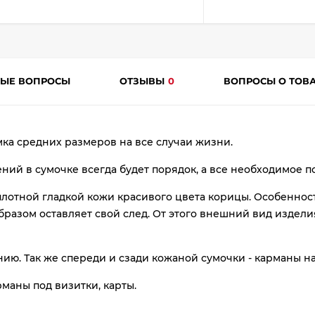
plait.ru
ТЫЕ ВОПРОСЫ
ОТЗЫВЫ
0
ВОПРОСЫ О ТОВ
ка средних размеров на все случаи жизни.
ний в сумочке всегда будет порядок, а все необходимое п
раз
в 2 недели
лотной гладкой кожи красивого цвета корицы. Особенность
бразом оставляет свой след. От этого внешний вид изделия
ию. Так же спереди и сзади кожаной сумочки - карманы н
маны под визитки, карты.
.