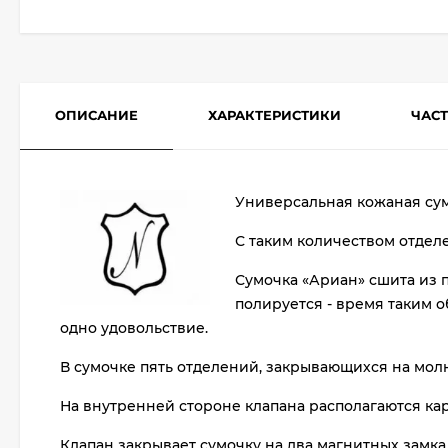
ОПИСАНИЕ
ХАРАКТЕРИСТИКИ
ЧАС
Универсальная кожаная сум
С таким количеством отделе
Сумочка «Ариан» сшита из п
полируется - время таким о
одно удовольствие.
В сумочке пять отделений, закрывающихся на молн
На внутренней стороне клапана располагаются кар
Клапан закрывает сумочку на два магнитных замка