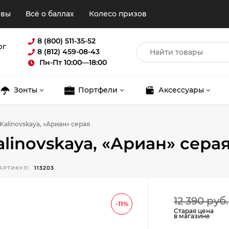
ывы
Всё о баллах
Колесо призов
8 (800) 511-35-52
рг
8 (812) 459-08-43
Пн-Пт 10:00—18:00
Зонты
Портфели
Аксессуары
Kalinovskaya, «Ариан» серая
alinovskaya, «Ариан» сера
АРТИКУЛ:
113203
Для клиентов всех банков
12 390 руб.
-11%
Старая цена
в магазине
Разбейте
оплату