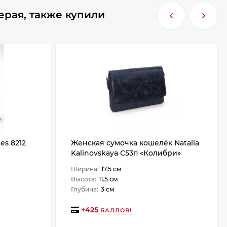
ерая, также купили
es 8212
Женская сумочка кошелёк Natalia
Kalinovskaya С53п «Колибри»
Ширина:
17.5 см
Высота:
11.5 см
Глубина:
3 см
+
425
БАЛЛОВ!