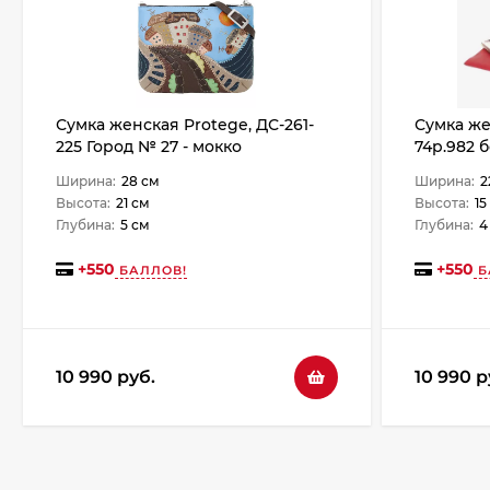
Сумка женская Protege, ДС-261-
Сумка же
225 Город № 27 - мокко
74р.982 
Ширина:
28 см
Ширина:
2
Высота:
21 см
Высота:
15
Глубина:
5 см
Глубина:
4
+
550
+
550
БАЛЛОВ!
Б
10 990 руб.
10 990 р