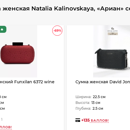
женская Natalia Kalinovskaya, «Ариан» с
🔥
-69%
нский Funxilan 6372 wine
Сумка женская David Jon
8 см
Ширина:
22.5 см
 см
Высота:
13 см
 см
Глубина:
2.5 см
1
+
135
БАЛЛОВ!
ЛЛОВ!