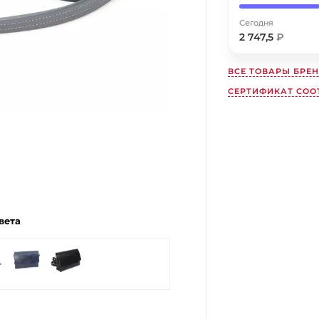
Сегодня
Получайте товар
выбранный способом
2 747,5
₽
ВСЕ ТОВАРЫ БРЕ
Оставшиеся
75
% будут
списываться
СЕРТИФИКАТ СООТ
с вашей карты
по
25
%
каждые 2 недели
Подробнее
об оплате Плайтом
вета
25
раз в
Остались вопросы?
2 недели
8 800 302-02-51