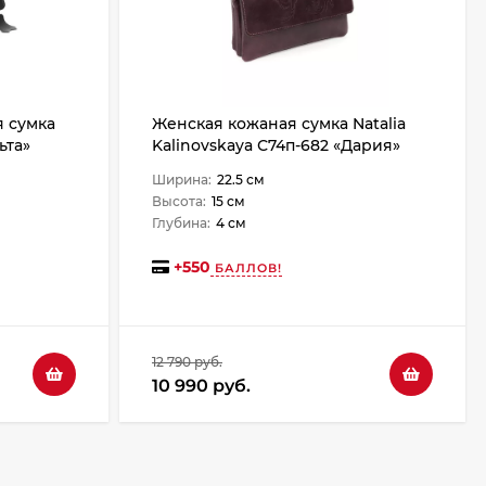
 сумка
Женская кожаная сумка Natalia
ьта»
Kalinovskaya С74п-682 «Дария»
Ширина:
22.5 см
Высота:
15 см
Глубина:
4 см
+
550
БАЛЛОВ!
12 790 руб.
10 990 руб.