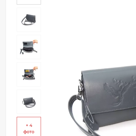
+ 4
фото