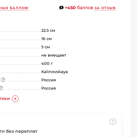
+450
баллов
НЫХ БАЛЛОВ!
ЗА ОТЗЫВ
22.5 см
16 см
5 см
не вмещает
400 г
Kalinovskaya
а
Россия
Россия
СТИКИ
сти
без переплат