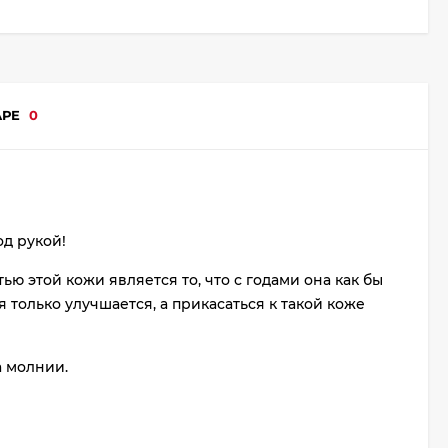
АРЕ
0
од рукой!
ю этой кожи является то, что с годами она как бы
 только улучшается, а прикасаться к такой коже
а молнии.