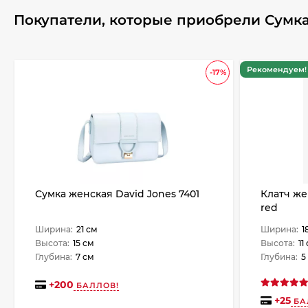
Покупатели, которые приобрели Сумка 
Рекомендуем! 
-17%
Сумка женская David Jones 7401
Клатч же
red
Ширина:
21 см
Ширина:
1
Высота:
15 см
Высота:
11
Глубина:
7 см
Глубина:
5
+
200
БАЛЛОВ!
+
25
БА