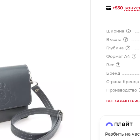
на части
без переплат
+
550
БОНУС
Ширина
График платежей
Высота
Глубина
Сегодня
Формат А4
25
%
Вес
Бренд
Страна бренд
Производство
Добавляйте товары
в корзину
ВСЕ ХАРАКТЕРИ
Оплачивайте сегодня только
25
% картой любого банка
Разбить на ча