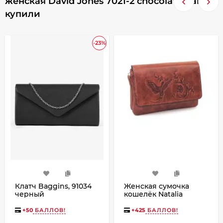
женская David Jones 7021-2 chocolate, также
купили
-23%
Клатч Baggins, 91034
Женская сумочка
черный
кошелёк Natalia
Kalinovskaya С53п-601
«Лисиа»
+
50
БАЛЛОВ!
+
425
БАЛЛОВ!