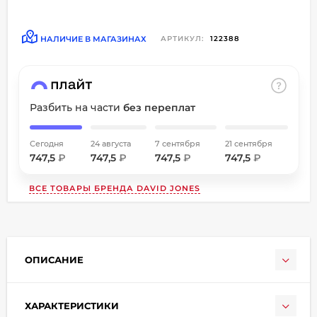
об оплате Плайтом
НАЛИЧИЕ В МАГАЗИНАХ
АРТИКУЛ:
122388
Остались вопросы?
8 800 302-02-51
Разбить на части
без переплат
25
plait.ru
раз в
2 недели
Сегодня
24 августа
7 сентября
21 сентября
747,5
₽
747,5
₽
747,5
₽
747,5
₽
ВСЕ ТОВАРЫ БРЕНДА
DAVID JONES
ОПИСАНИЕ
ХАРАКТЕРИСТИКИ