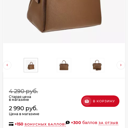
Добавляйте товары
в корзину
Оплачивайте сегодня только
25
% картой любого банка
Получайте товар
выбранный способом
Оставшиеся
75
% будут
4 290 руб.
списываться
с вашей карты
Старая цена
по
25
%
каждые 2 недели
в магазине
В КОРЗИНУ
2 990 руб.
Цена в магазине
+300
баллов
ЗА ОТЗЫВ
+
150
БОНУСНЫХ БАЛЛОВ!
Подробнее