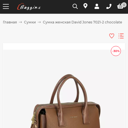
0
Главная
Сумки
Сумка женская David Jones 7021-2 chocolate
Для клиентов всех банков
Разбейте
-30%
оплату
на части
без переплат
График платежей
Сегодня
25
%