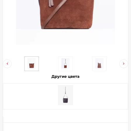
Добавляйте товары
в корзину
Оплачивайте сегодня только
25
% картой любого банка
Получайте товар
выбранный способом
Другие цвета
Оставшиеся
75
% будут
списываться
с вашей карты
по
25
%
каждые 2 недели
Подробнее