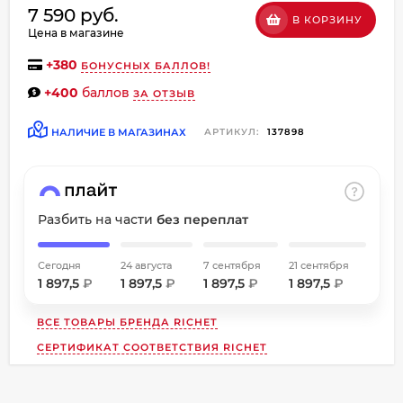
7 590 руб.
об оплате Плайтом
В КОРЗИНУ
Цена в магазине
+
380
БОНУСНЫХ БАЛЛОВ!
+400
баллов
ЗА ОТЗЫВ
Остались вопросы?
8 800 302-02-51
НАЛИЧИЕ В МАГАЗИНАХ
АРТИКУЛ:
137898
25
plait.ru
раз в
2 недели
Разбить на части
без переплат
Сегодня
24 августа
7 сентября
21 сентября
1 897,5
₽
1 897,5
₽
1 897,5
₽
1 897,5
₽
ВСЕ ТОВАРЫ БРЕНДА
RICHET
СЕРТИФИКАТ СООТВЕТСТВИЯ RICHET