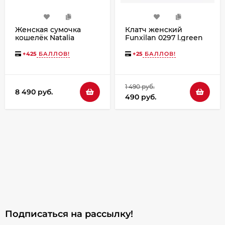
Женская сумочка
Клатч женский
кошелёк Natalia
Funxilan 0297 l.green
Kalinovskaya С53,
«Ким» Птица зеленая
+
425
БАЛЛОВ!
+
25
БАЛЛОВ!
1 490 руб.
8 490 руб.
490 руб.
Подписаться на рассылкy!