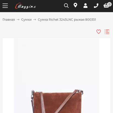
0
Главная
Сумки
Сумка Richet 3245LNC рыжая 800351
Для клиентов всех банков
Разбейте
оплату
на части
без переплат
График платежей
Сегодня
25
%