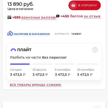
13 890 руб.
об оплате Плайтом
В КОРЗИНУ
Цена в магазине
+450
баллов
ЗА ОТЗЫВ
+
695
БОНУСНЫХ БАЛЛОВ!
Остались вопросы?
НАЛИЧИЕ В МАГАЗИНАХ
АРТИКУЛ:
145801
8 800 302-02-51
25
plait.ru
раз в
2 недели
Разбить на части
без переплат
Сегодня
23 августа
6 сентября
20 сентября
3 472,5
₽
3 472,5
₽
3 472,5
₽
3 472,5
₽
ВСЕ ТОВАРЫ БРЕНДА
CURANNI