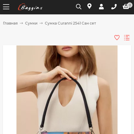
0
Главная
Сумки
Сумка Curanni 2541 Сан сет
Для клиентов всех банков
Разбейте
оплату
на части
без переплат
График платежей
Сегодня
25
%