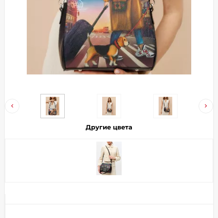
Добавляйте товары
в корзину
Оплачивайте сегодня только
25
% картой любого банка
Получайте товар
выбранный способом
Другие цвета
Оставшиеся
75
% будут
списываться
с вашей карты
по
25
%
каждые 2 недели
Подробнее