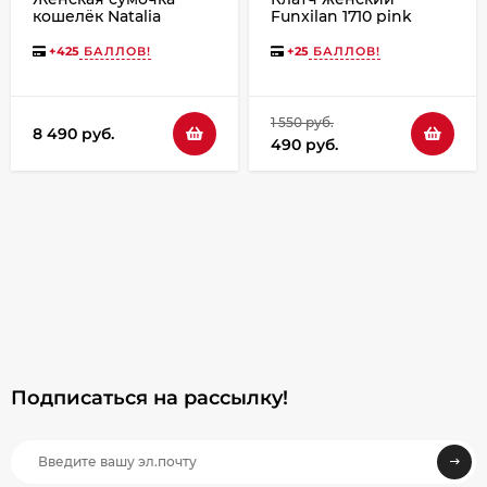
кошелёк Natalia
Funxilan 1710 pink
Kalinovskaya С53п-601
«Лисиа»
+
425
БАЛЛОВ!
+
25
БАЛЛОВ!
1 550 руб.
8 490 руб.
490 руб.
Подписаться на рассылкy!