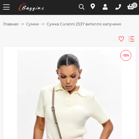
0
Главная
Сумки
Сумка Curanni 2537 вителло капучино
Для клиентов всех банков
Разбейте
-13%
оплату
на части
без переплат
График платежей
Сегодня
25
%