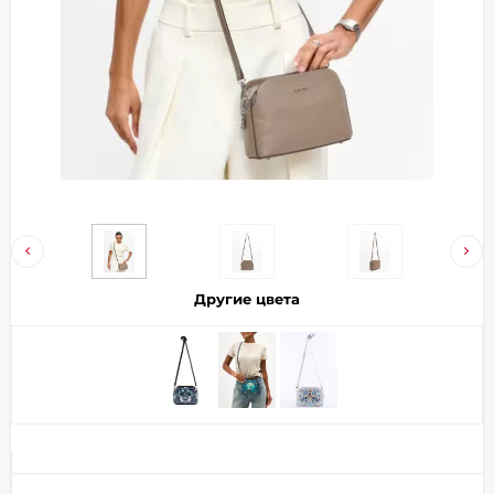
Добавляйте товары
в корзину
Оплачивайте сегодня только
25
% картой любого банка
Получайте товар
выбранный способом
Другие цвета
Оставшиеся
75
% будут
списываться
с вашей карты
по
25
%
каждые 2 недели
Подробнее