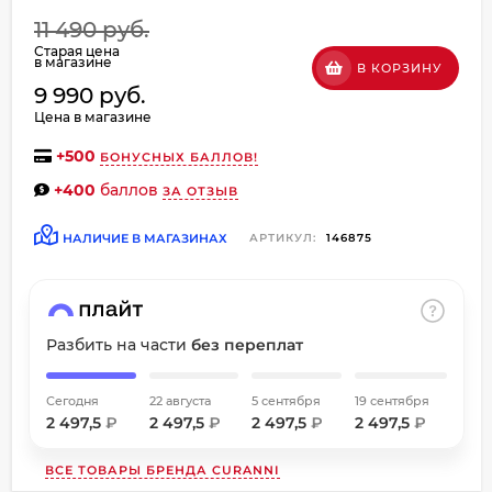
об оплате Плайтом
11 490 руб.
Старая цена
в магазине
В КОРЗИНУ
9 990 руб.
Цена в магазине
Остались вопросы?
+
500
БОНУСНЫХ БАЛЛОВ!
8 800 302-02-51
25
+400
баллов
plait.ru
ЗА ОТЗЫВ
раз в
2 недели
НАЛИЧИЕ В МАГАЗИНАХ
АРТИКУЛ:
146875
Разбить на части
без переплат
Сегодня
22 августа
5 сентября
19 сентября
2 497,5
₽
2 497,5
₽
2 497,5
₽
2 497,5
₽
ВСЕ ТОВАРЫ БРЕНДА
CURANNI