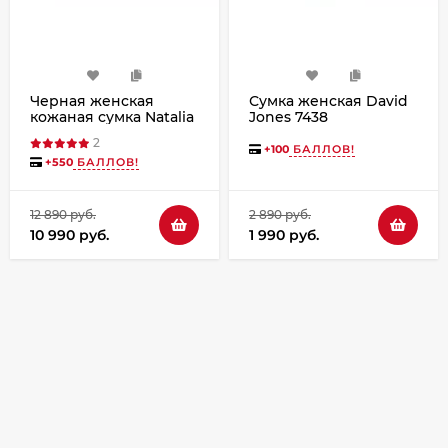
Черная женская
Сумка женская David
кожаная сумка Natalia
Jones 7438
Kalinovskaya «Мальта»
2
Растение
+
100
БАЛЛОВ!
+
550
БАЛЛОВ!
12 890 руб.
2 890 руб.
10 990 руб.
1 990 руб.