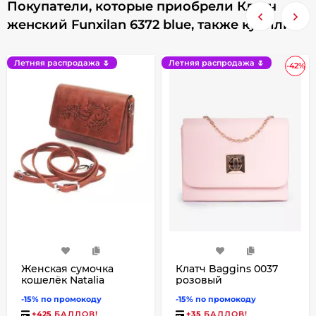
Покупатели, которые приобрели Клатч
женский Funxilan 6372 blue, также купили
Летняя распродажа 🌷
Летняя распродажа 🌷
-42%
Женская сумочка
Клатч Baggins 0037
кошелёк Natalia
розовый
Kalinovskaya С53т-601
-15% по промокоду
-15% по промокоду
«Лисиа»
+
425
БАЛЛОВ!
+
35
БАЛЛОВ!