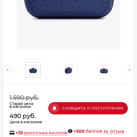
Добавляйте товары
в корзину
Оплачивайте сегодня только
25
% картой любого банка
Получайте товар
выбранный способом
Оставшиеся
75
% будут
1 590 руб.
списываться
с вашей карты
Старая цена
по
25
%
каждые 2 недели
в магазине
СООБЩИТЬ О ПОСТУПЛЕНИИ
490 руб.
Цена в магазине
+300
баллов
ЗА ОТЗЫВ
+
25
БОНУСНЫХ БАЛЛОВ!
Подробнее