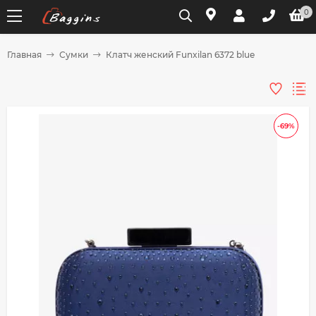
0
Главная
Сумки
Клатч женский Funxilan 6372 blue
Для клиентов всех банков
Разбейте
-69%
оплату
на части
без переплат
График платежей
Сегодня
25
%