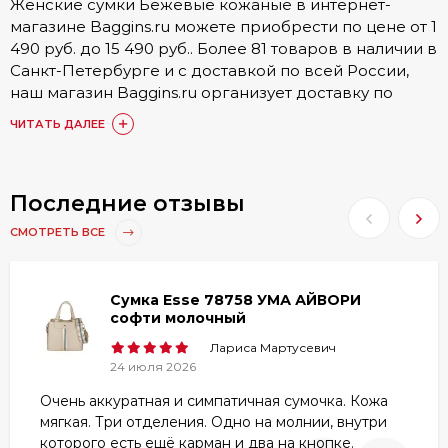
Женские сумки Бежевые кожаные в интернет-
магазине Baggins.ru можете приобрести по цене от 1
490 руб. до 15 490 руб.. Более 81 товаров в наличии в
Санкт-Петербурге и с доставкой по всей России,
наш магазин Baggins.ru организует доставку по
городу. Подробные условия доставки, а также
ЧИТАТЬ ДАЛЕЕ
стоимость доступна в разделе
Доставка и оплата
.
Купить Женские сумки Бежевые кожаные можно
онлайн на сайте. Также доступен заказ по номеру
Последние отзывы
телефона 8 (800) 511-35-52 или в одном из 15 наших
СМОТРЕТЬ ВСЕ
магазинов. Наши постоянные покупатели по
достоинству оценили товары категории Женские
сумки Бежевые кожаные, они оставили более 1748
Сумка Esse 78758 УМА АЙВОРИ
отзывов, с которыми вы можете ознакомиться в
софти молочный
товарах или разделе
«Отзывы»
.
Лариса Мартусевич
Любой из представленных товаров
24 июля 2026
сертифицирован, ознакомиться с гарантией вы
Очень аккуратная и симпатичная сумочка. Кожа
можете в разделе
Гарантия и брак
.
мягкая. Три отделения. Одно на молнии, внутри
которого есть ещё карман и два на кнопке.