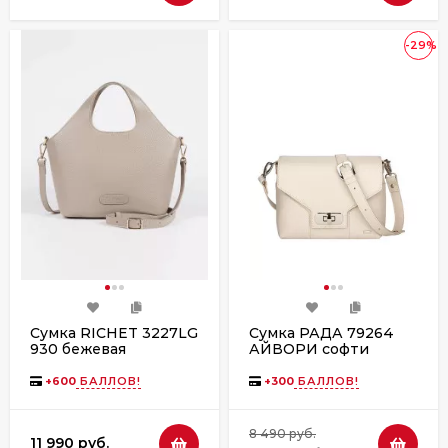
-29%
Сумка RICHET 3227LG
Сумка РАДА 79264
930 бежевая
АЙВОРИ софти
молочный
+
600
БАЛЛОВ!
+
300
БАЛЛОВ!
8 490 руб.
11 990 руб.