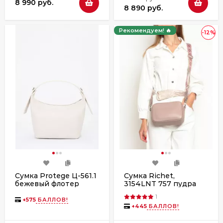
8 990 руб.
8 890 руб.
Рекомендуем! 🔥
-12%
Сумка Protege Ц-561.1
Сумка Richet,
бежевый флотер
3154LNT 757 пудра
1
+
575
БАЛЛОВ!
+
445
БАЛЛОВ!