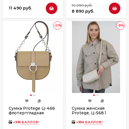
10 090 руб.
11 490 руб.
8 890 руб.
-21%
-8%
Сумка Protege Ц-466
Сумка женская
флотер+гладкая
Protege, Ц-568.1
флотер
+
335
БАЛЛОВ!
+
350
БАЛЛОВ!