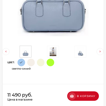
Добавляйте товары
в корзину
Оплачивайте сегодня только
25
% картой любого банка
Получайте товар
выбранный способом
ЦВЕТ:
светло-синий
Оставшиеся
75
% будут
списываться
с вашей карты
по
25
%
каждые 2 недели
11 490 руб.
В КОРЗИНУ
Цена в магазине
Подробнее