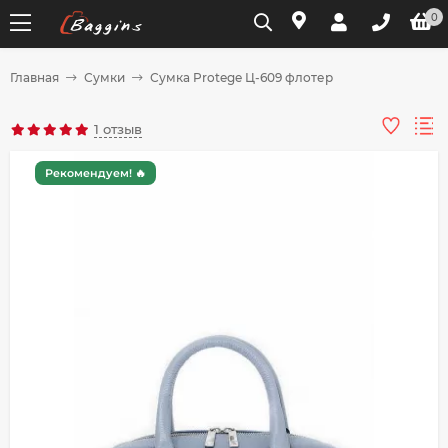
0
Главная
Сумки
Сумка Protege Ц-609 флотер
Для клиентов всех банков
1 отзыв
Разбейте
Рекомендуем! 🔥
оплату
на части
без переплат
График платежей
Сегодня
25
%