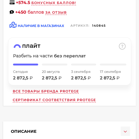
+
574.5
БОНУСНЫХ БАЛЛОВ!
об оплате Плайтом
+450
баллов
ЗА ОТЗЫВ
НАЛИЧИЕ В МАГАЗИНАХ
АРТИКУЛ:
140845
Остались вопросы?
8 800 302-02-51
25
plait.ru
раз в
Разбить на части
без переплат
2 недели
Сегодня
20 августа
3 сентября
17 сентября
2 872,5
₽
2 872,5
₽
2 872,5
₽
2 872,5
₽
ВСЕ ТОВАРЫ БРЕНДА
PROTEGE
СЕРТИФИКАТ СООТВЕТСТВИЯ PROTEGE
ОПИСАНИЕ