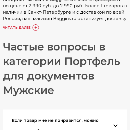
по цене от 2 990 руб. до 2 990 руб.. Более 1 товаров в
наличии в Санкт-Петербурге и с доставкой по всей
России, наш магазин Baggins.ru организует доставку
по городу. Подробные условия доставки, а также
ЧИТАТЬ ДАЛЕЕ
стоимость доступна в разделе
Доставка и оплата
.
Купить Папка портфель для документов Мужские
Частые вопросы в
можно онлайн на сайте. Также доступен заказ по
номеру телефона 8 (800) 511-35-52 или в одном из 15
категории Портфель
наших магазинов. Наши постоянные покупатели по
достоинству оценили товары категории Папка
для документов
портфель для документов Мужские, они оставили
более 1748 отзывов, с которыми вы можете
ознакомиться в товарах или разделе
Мужские
«Отзывы»
.
Любой из представленных товаров
сертифицирован, ознакомиться с гарантией вы
можете в разделе
Гарантия и брак
.
Если товар мне не понравится, можно