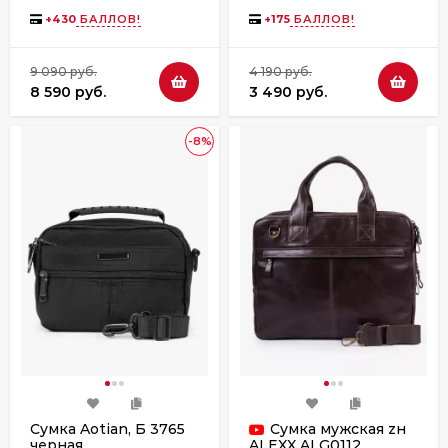
RIVACASE, 8087 black
черная
+
430
БАЛЛОВ!
+
175
БАЛЛОВ!
9 090 руб.
4 190 руб.
8 590 руб.
3 490 руб.
-8%
Сумка Aotian, Б 3765
Сумка мужская zн
черная
ALEXX ALG0112