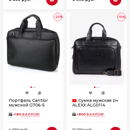
-25%
-10%
Портфель Cantlor
Сумка мужская zн
мужской G706-5
ALEXX ALG0114
чёрный
черная
+
180
БАЛЛОВ!
+
800
БАЛЛОВ!
4 790 руб.
17 790 руб.