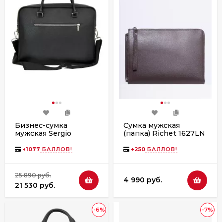
Бизнес-сумка
Сумка мужская
мужская Sergio
(папка) Richet 1627LN
Belotti, 70557 black
354 коричневая
черная
+
1077
БАЛЛОВ!
+
250
БАЛЛОВ!
25 890 руб.
4 990 руб.
21 530 руб.
-6%
-7%