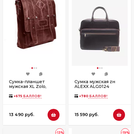
Сумка-планшет
Сумка мужская zн
мужская XL Zolo,
ALEXX ALG0124
24015 cognac
коричневый пулап
+
675
БАЛЛОВ!
+
780
БАЛЛОВ!
13 490 руб.
15 590 руб.
-13%
-19%