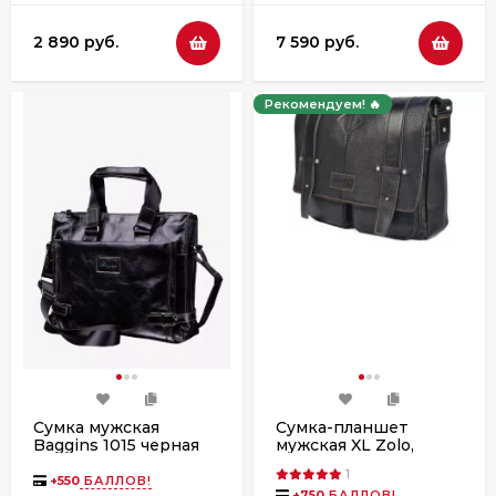
2 890 руб.
7 590 руб.
Рекомендуем! 🔥
Сумка мужская
Сумка-планшет
Baggins 1015 черная
мужская XL Zolo,
пул ап(портфель)
24012
1
+
550
БАЛЛОВ!
+
750
БАЛЛОВ!