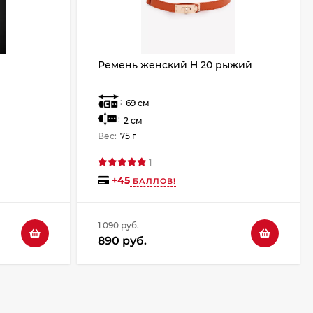
Ремень женский H 20 рыжий
:
69 см
:
2 см
Вес:
75 г
1
+
45
БАЛЛОВ!
1 090 руб.
890 руб.