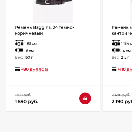
Ремень Baggins, 24 темно-
Ремень 
коричневый
кантри ч
:
:
93 см
134 
:
:
6 см
4 см
Вес:
160 г
Вес:
215 г
+
80
+
110
БАЛЛОВ!
БА
1 910 руб.
2 490 руб.
1 590 руб.
2 190 ру