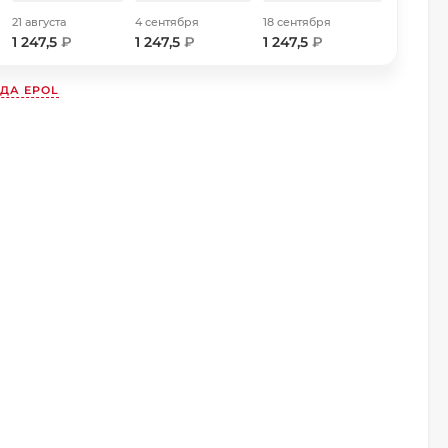
21 августа
4 сентября
18 сентября
1 247,5
₽
1 247,5
₽
1 247,5
₽
НДА
EPOL