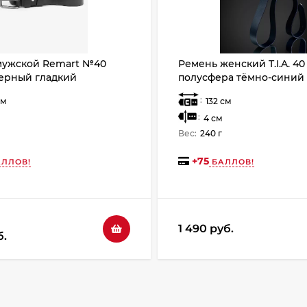
мужской Remart №40
Ремень женский T.I.A. 40
ерный гладкий
полусфера тёмно-синий
:
см
132 см
:
4 см
Вес:
240 г
+
75
ЛЛОВ!
БАЛЛОВ!
1 490 руб.
б.