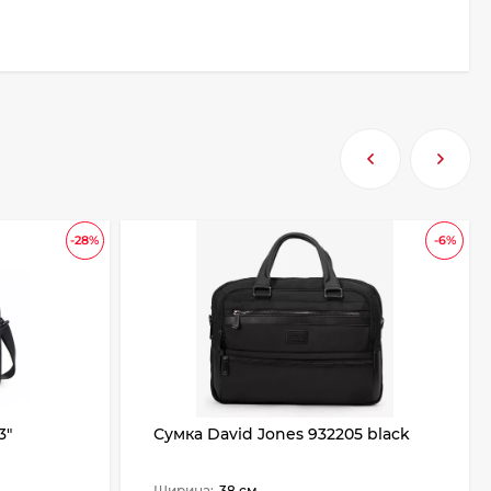
-28%
-6%
3"
Сумка David Jones 932205 black
Ширина:
38 см