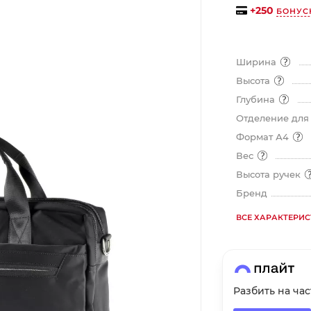
на части
без переплат
+
250
БОНУС
Ширина
График платежей
Высота
Глубина
Сегодня
Отделение для
25
%
Формат А4
Вес
Высота ручек
Бренд
Добавляйте товары
в корзину
ВСЕ ХАРАКТЕРИ
Оплачивайте сегодня только
25
% картой любого банка
Разбить на ча