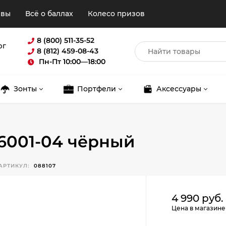
ывы
Всё о баллах
Колесо призов
8 (800) 511-35-52
рг
8 (812) 459-08-43
Пн-Пт 10:00—18:00
Зонты
Портфели
Аксессуары
6001-04 чёрный
АРТИКУЛ:
088107
Для клиентов всех банков
4 990 руб.
Цена в магазине
Разбейте
оплату