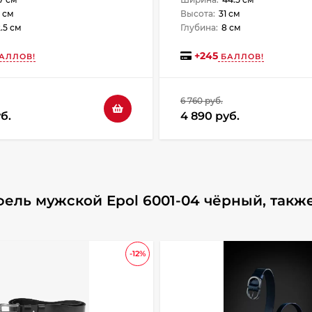
 см
Высота:
31 см
2.5 см
Глубина:
8 см
+
245
АЛЛОВ!
БАЛЛОВ!
6 760 руб.
б.
4 890 руб.
ель мужской Epol 6001-04 чёрный, такж
-12%