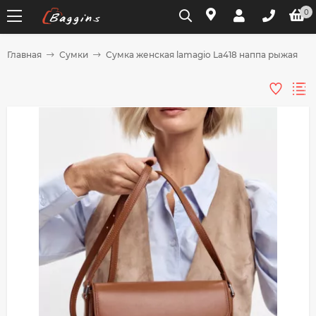
0
Главная
Сумки
Сумка женская lamagio La418 наппа рыжая
Для клиентов всех банков
Разбейте
оплату
на части
без переплат
График платежей
Сегодня
25
%