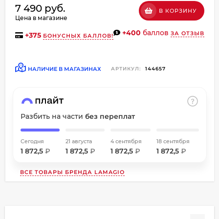
7 490 руб.
об оплате Плайтом
В КОРЗИНУ
Цена в магазине
+400
баллов
ЗА ОТЗЫВ
+
375
БОНУСНЫХ БАЛЛОВ!
Остались вопросы?
НАЛИЧИЕ В МАГАЗИНАХ
АРТИКУЛ:
144657
8 800 302-02-51
25
plait.ru
раз в
2 недели
Разбить на части
без переплат
Сегодня
21 августа
4 сентября
18 сентября
1 872,5
₽
1 872,5
₽
1 872,5
₽
1 872,5
₽
ВСЕ ТОВАРЫ БРЕНДА
LAMAGIO