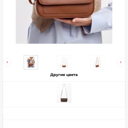
Добавляйте товары
в корзину
Оплачивайте сегодня только
25
% картой любого банка
Получайте товар
выбранный способом
Другие цвета
Оставшиеся
75
% будут
списываться
с вашей карты
по
25
%
каждые 2 недели
Подробнее