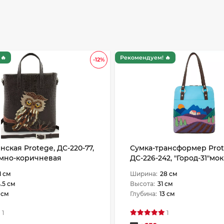
🔥
Рекомендуем! 🔥
-12%
нская Protege, ДС-220-77,
Сумка-трансформер Prot
ёмно-коричневая
ДС-226-242, "Город-31"мо
я
1 см
Ширина:
28 см
.5 см
Высота:
31 см
 см
Глубина:
13 см
1
1