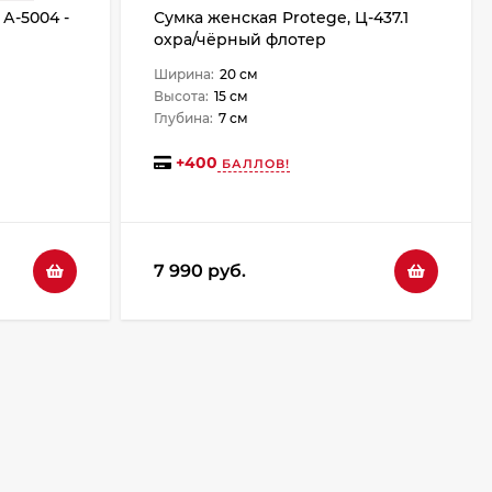
 А-5004 -
Сумка женская Protege, Ц-437.1
охра/чёрный флотер
Ширина:
20 см
Высота:
15 см
Глубина:
7 см
+
400
БАЛЛОВ!
7 990 руб.