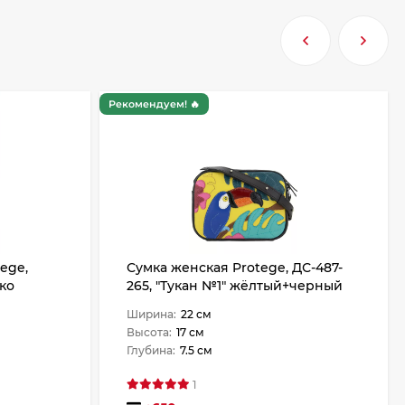
Рекомендуем! 🔥
ege,
Сумка женская Protege, ДС-487-
кко
265, "Тукан №1" жёлтый+черный
Ширина:
22 см
Высота:
17 см
Глубина:
7.5 см
1