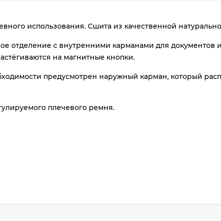
plait.ru
евного использования. Сшита из качественной натуральн
ное отделение с внутренними карманами для документов и
застёгиваются на магнитные кнопки.
ходимости предусмотрен наружный карман, который распо
гулируемого плечевого ремня.
раз
в 2 недели