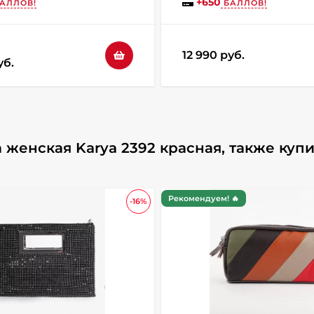
+
650
АЛЛОВ!
БАЛЛОВ!
12 990 руб.
уб.
 женская Karya 2392 красная, также куп
Рекомендуем! 🔥
-16%