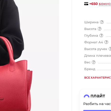
на части
без переплат
+
650
БОНУС
Ширина
График платежей
Высота
Глубина
Сегодня
Формат А4
25
%
Высота ручек
Длина плечевог
Вес
Бренд
Добавляйте товары
в корзину
ВСЕ ХАРАКТЕРИ
Оплачивайте сегодня только
25
% картой любого банка
Разбить на ча