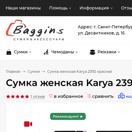
Наши магазины
Помощь
Информация
Отз
Адрес: г. Санкт-Петербу
ул. Десантников, д. 15
Сумки
Чемоданы
Рюкзаки
Главная
Сумки
Сумка женская Karya 2392 красная
Сумка женская Karya 23
в избранное
сравнить
1 отзыв
НА
Рекомендуем! 🔥