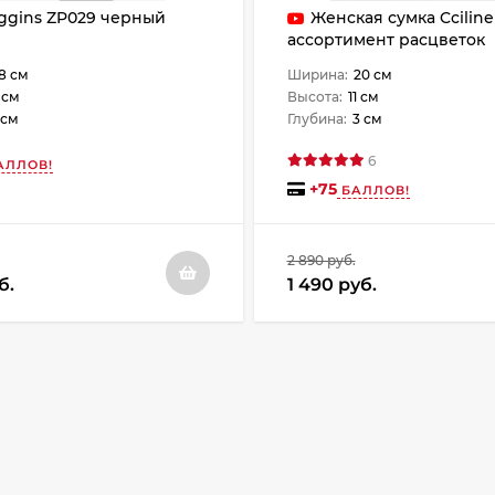
ggins ZP029 черный
Женская сумка Cciline
ассортимент расцветок
8 см
Ширина:
20 см
 см
Высота:
11 см
 см
Глубина:
3 см
6
АЛЛОВ!
+
75
БАЛЛОВ!
2 890 руб.
б.
1 490 руб.