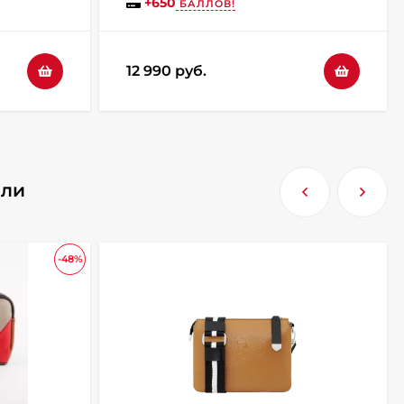
+
650
БАЛЛОВ!
12 990 руб.
или
-48%