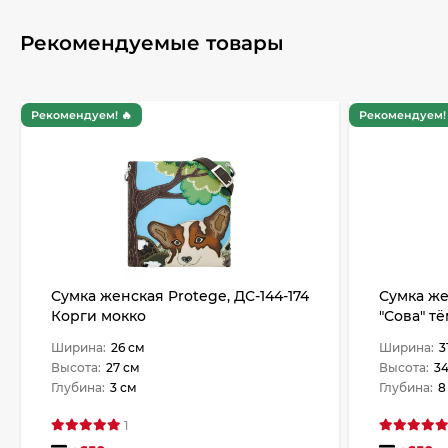
Рекомендуемые товары
Рекомендуем! 🔥
Рекомендуем! 
Сумка женская Protege, ДС-144-174
Сумка же
Корги мокко
"Сова" т
рептили
Ширина:
26 см
Ширина:
3
Высота:
27 см
Высота:
34
Глубина:
3 см
Глубина:
8
1