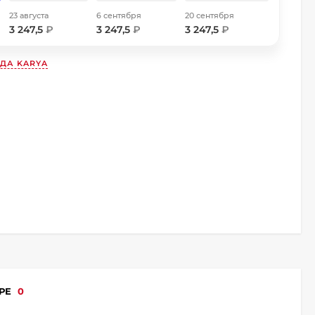
23 августа
6 сентября
20 сентября
3 247,5
₽
3 247,5
₽
3 247,5
₽
НДА
KARYA
АРЕ
0