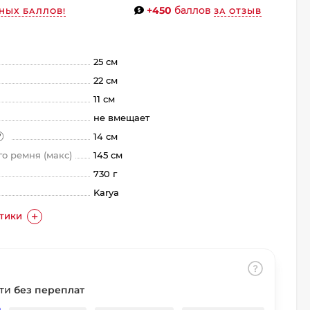
+450
баллов
НЫХ БАЛЛОВ!
ЗА ОТЗЫВ
25 см
22 см
11 см
не вмещает
14 см
о ремня (макс)
145 см
730 г
Karya
СТИКИ
сти
без переплат