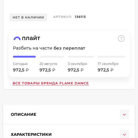
об оплате Плайтом
АРТИКУЛ:
136113
НЕТ В НАЛИЧИИ
Остались вопросы?
8 800 302-02-51
25
Разбить на части
без переплат
plait.ru
раз в
2 недели
Сегодня
20 августа
3 сентября
17 сентября
972,5
₽
972,5
₽
972,5
₽
972,5
₽
ВСЕ ТОВАРЫ БРЕНДА
FLAME DANCE
ОПИСАНИЕ
ХАРАКТЕРИСТИКИ