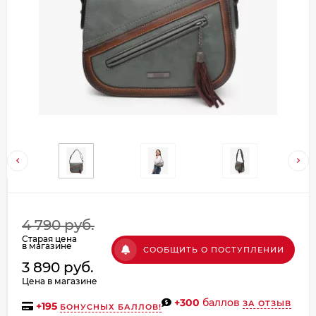
Добавляйте товары
в корзину
Оплачивайте сегодня только
25
% картой любого банка
Получайте товар
выбранный способом
Оставшиеся
75
% будут
4 790 руб.
списываться
с вашей карты
Старая цена
по
25
%
каждые 2 недели
в магазине
СООБЩИТЬ О ПОСТУПЛЕНИИ
3 890 руб.
Цена в магазине
+300
баллов
ЗА ОТЗЫВ
+
195
БОНУСНЫХ БАЛЛОВ!
Подробнее