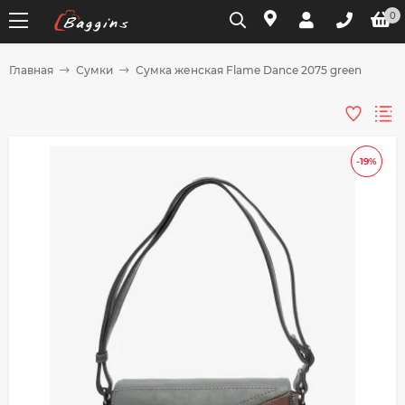
0
Главная
Сумки
Сумка женская Flame Dance 2075 green
Для клиентов всех банков
Разбейте
-19%
оплату
на части
без переплат
График платежей
Сегодня
25
%