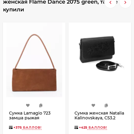
женская Flame Dance 2075 green, также
купили
Сумка Lamagio 723
Сумка женская Natalia
замша рыжая
Kalinovskaya, С53.2
чёрная
+
375
БАЛЛОВ!
+
425
БАЛЛОВ!