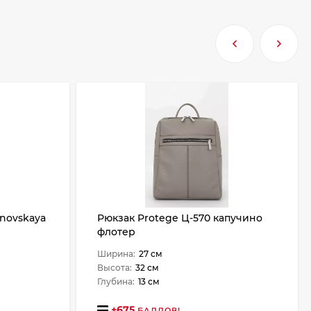
inovskaya
Рюкзак Protege Ц-570 капучино
флотер
Ширина:
27 см
Высота:
32 см
Глубина:
13 см
+
675
БАЛЛОВ!