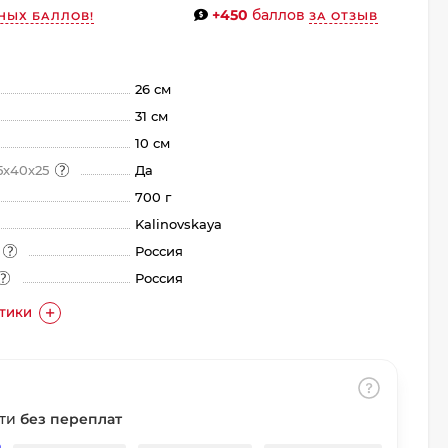
+450
баллов
НЫХ БАЛЛОВ!
ЗА ОТЗЫВ
26 см
31 см
10 см
5х40х25
Да
700 г
Kalinovskaya
а
Россия
Россия
СТИКИ
сти
без переплат