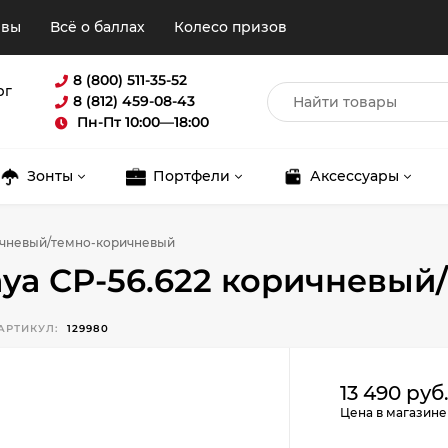
ывы
Всё о баллах
Колесо призов
8 (800) 511-35-52
рг
8 (812) 459-08-43
Пн-Пт 10:00—18:00
Зонты
Портфели
Аксессуары
ричневый/темно-коричневый
aya СР-56.622 коричневы
АРТИКУЛ:
129980
Для клиентов всех банков
13 490 руб
Цена в магазине
Разбейте
оплату