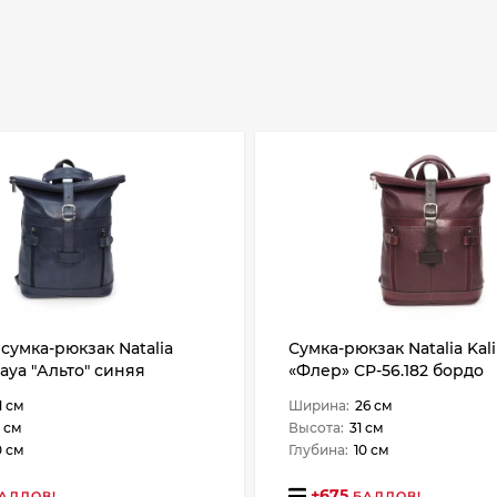
сумка-рюкзак Natalia
Сумка-рюкзак Natalia Kal
kaya "Альто" синяя
«Флер» СР-56.182 бордо
1 см
Ширина:
26 см
 см
Высота:
31 см
0 см
Глубина:
10 см
+
675
АЛЛОВ!
БАЛЛОВ!