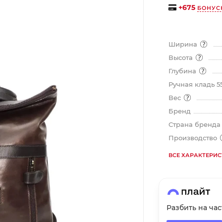
на части
без переплат
+
675
БОНУС
Ширина
График платежей
Высота
Глубина
Сегодня
Ручная кладь 5
25
%
Вес
Бренд
Страна бренд
Производство
Добавляйте товары
в корзину
ВСЕ ХАРАКТЕРИ
Оплачивайте сегодня только
25
% картой любого банка
Разбить на ча