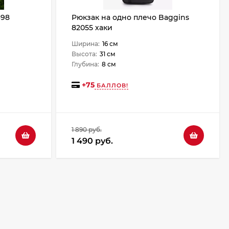
698
Рюкзак на одно плечо Baggins
82055 хаки
Ширина:
16 см
Высота:
31 см
Глубина:
8 см
+
75
БАЛЛОВ!
1 890 руб.
1 490 руб.