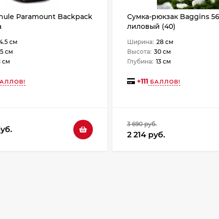
hule Paramount Backpack
Сумка-рюкзак Baggins 5
a
лиловый (40)
4.5 см
Ширина:
28 см
.5 см
Высота:
30 см
1 см
Глубина:
13 см
+
111
АЛЛОВ!
БАЛЛОВ!
3 690 руб.
уб.
2 214 руб.