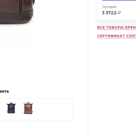
Сегодня
Получайте товар
выбранный способом
3 372,5
₽
ВСЕ ТОВАРЫ БРЕ
Оставшиеся
75
% будут
списываться
СЕРТИФИКАТ СООТ
с вашей карты
по
25
%
каждые 2 недели
Подробнее
об оплате Плайтом
вета
25
раз в
Остались вопросы?
2 недели
8 800 302-02-51