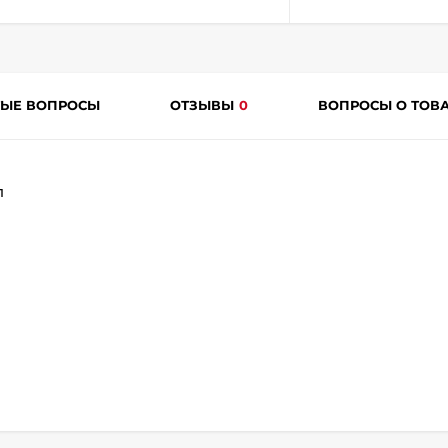
plait.ru
ТЫЕ ВОПРОСЫ
ОТЗЫВЫ
0
ВОПРОСЫ О ТОВ
л
раз
в 2 недели