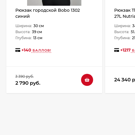
Рюкзак городской Bobo 1302
Рюкзак T
синий
27L Nutri
Ширина:
30 см
Ширина:
3
Высота:
39 см
Высота:
51
Глубина:
13 см
Глубина:
2
+
140
+
1217
БАЛЛОВ!
Б
3 390 руб.
24 340 р
2 790 руб.