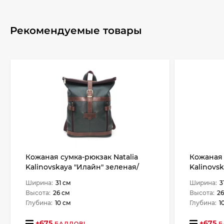
Рекомендуемые товары
Кожаная сумка-рюкзак Natalia
Кожаная 
Kalinovskaya "Илайн" зеленая/
Kalinovs
коричневая
Ширина:
31 см
Ширина:
3
Высота:
26 см
Высота:
26
Глубина:
10 см
Глубина:
1
+
675
+
675
БАЛЛОВ!
Б