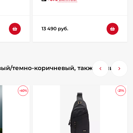
13 490 руб.
евый/темно-коричневый, также купили
-40%
-21%