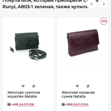
Покупатели, которые приобрели Сумка
Runyi, А803-1 зеленая, также купили
-13%
Женская сумочка
Женская кожаная
кошелёк Natalia
сумка Natalia
Kalinovskaya С53,
Kalinovskaya С74т
«Ким» Птица зеленая
«Дария» бордо
+
425
БАЛЛОВ!
+
550
БАЛЛОВ!