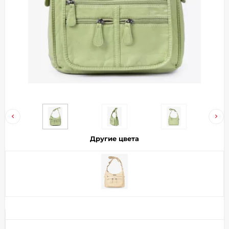
Добавляйте товары
в корзину
Оплачивайте сегодня только
25
% картой любого банка
Получайте товар
выбранный способом
Другие цвета
Оставшиеся
75
% будут
списываться
с вашей карты
по
25
%
каждые 2 недели
Подробнее