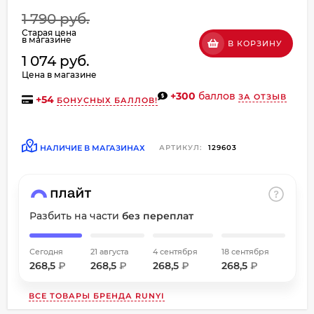
об оплате Плайтом
1 790 руб.
Старая цена
в магазине
В КОРЗИНУ
1 074 руб.
Цена в магазине
Остались вопросы?
+300
баллов
ЗА ОТЗЫВ
+
54
БОНУСНЫХ БАЛЛОВ!
8 800 302-02-51
25
plait.ru
раз в
2 недели
НАЛИЧИЕ В МАГАЗИНАХ
АРТИКУЛ:
129603
Разбить на части
без переплат
Сегодня
21 августа
4 сентября
18 сентября
268,5
₽
268,5
₽
268,5
₽
268,5
₽
ВСЕ ТОВАРЫ БРЕНДА
RUNYI