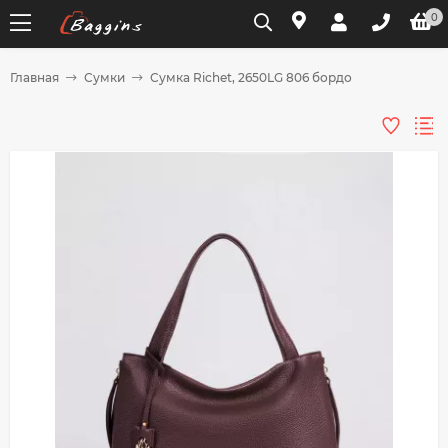
0
Главная
Сумки
Сумка Richet, 2650LG 806 бордо
Для клиентов всех банков
Разбейте
оплату
на части
без переплат
График платежей
Сегодня
25
%