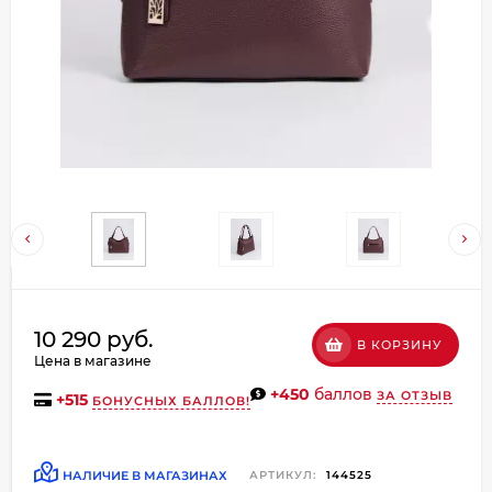
Добавляйте товары
в корзину
Оплачивайте сегодня только
25
% картой любого банка
Получайте товар
выбранный способом
Оставшиеся
75
% будут
10 290 руб.
В КОРЗИНУ
списываться
с вашей карты
Цена в магазине
по
25
%
каждые 2 недели
+450
баллов
ЗА ОТЗЫВ
+
515
БОНУСНЫХ БАЛЛОВ!
НАЛИЧИЕ В МАГАЗИНАХ
АРТИКУЛ:
144525
Подробнее