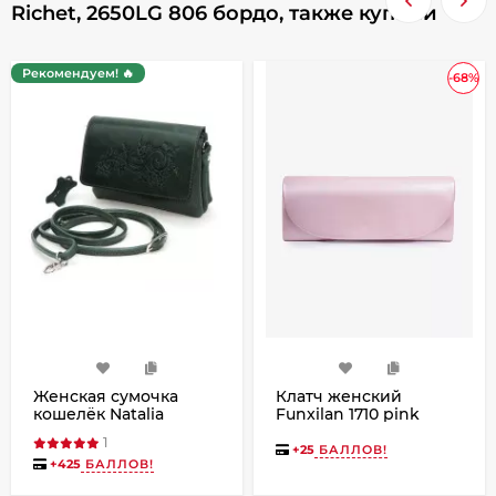
Richet, 2650LG 806 бордо, также купили
Рекомендуем! 🔥
-68%
Женская сумочка
Клатч женский
кошелёк Natalia
Funxilan 1710 pink
Kalinovskaya, «Ким»
1
Растение зеленая
+
25
БАЛЛОВ!
+
425
БАЛЛОВ!