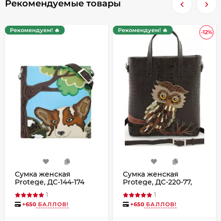
Рекомендуемые товары
Рекомендуем! 🔥
Рекомендуем! 🔥
-12%
Сумка женская
Сумка женская
Protege, ДС-144-174
Protege, ДС-220-77,
Корги мокко
"Сова" тёмно-
1
1
коричневая рептилия
+
650
БАЛЛОВ!
+
650
БАЛЛОВ!