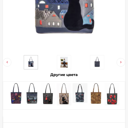
Добавляйте товары
в корзину
Оплачивайте сегодня только
25
% картой любого банка
Получайте товар
выбранный способом
Другие цвета
Оставшиеся
75
% будут
списываться
с вашей карты
по
25
%
каждые 2 недели
Подробнее