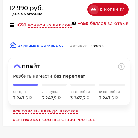
об оплате Плайтом
12 990 руб.
В КОРЗИНУ
Цена в магазине
+450
баллов
ЗА ОТЗЫВ
+
650
БОНУСНЫХ БАЛЛОВ!
Остались вопросы?
8 800 302-02-51
НАЛИЧИЕ В МАГАЗИНАХ
АРТИКУЛ:
139628
25
plait.ru
раз в
2 недели
Разбить на части
без переплат
Сегодня
21 августа
4 сентября
18 сентября
3 247,5
₽
3 247,5
₽
3 247,5
₽
3 247,5
₽
ВСЕ ТОВАРЫ БРЕНДА
PROTEGE
СЕРТИФИКАТ СООТВЕТСТВИЯ PROTEGE