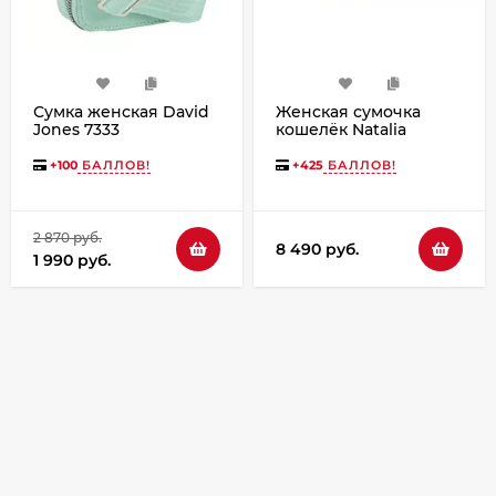
Сумка женская David
Женская сумочка
Jones 7333
кошелёк Natalia
Kalinovskaya С53т-601
«Лисиа»
+
100
БАЛЛОВ!
+
425
БАЛЛОВ!
2 870 руб.
8 490 руб.
1 990 руб.