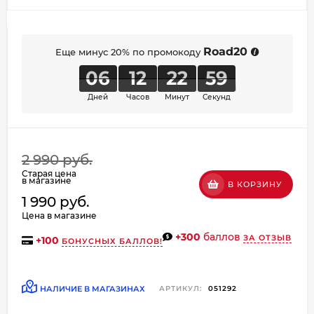
об оплате Плайтом
Road20
Еще минус 20% по промокоду
06
12
22
59
Остались вопросы?
Дней
Часов
Минут
Секунд
8 800 302-02-51
25
plait.ru
раз в
2 недели
2 990 руб.
Старая цена
в магазине
В КОРЗИНУ
1 990 руб.
Цена в магазине
+300
баллов
ЗА ОТЗЫВ
+
100
БОНУСНЫХ БАЛЛОВ!
НАЛИЧИЕ В МАГАЗИНАХ
АРТИКУЛ:
051292