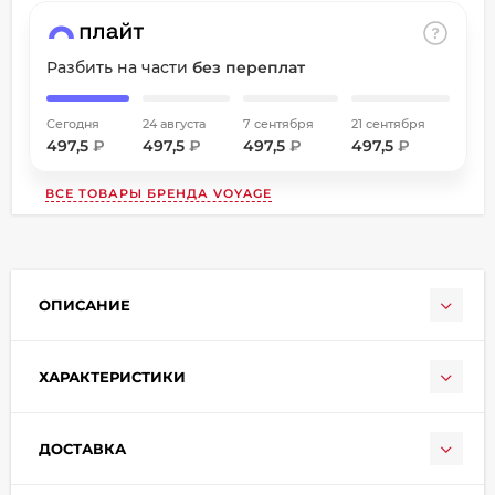
Разбить на части
без переплат
Сегодня
24 августа
7 сентября
21 сентября
497,5
₽
497,5
₽
497,5
₽
497,5
₽
раз в 2 недели
ВСЕ ТОВАРЫ БРЕНДА
VOYAGE
ОПИСАНИЕ
ХАРАКТЕРИСТИКИ
ДОСТАВКА