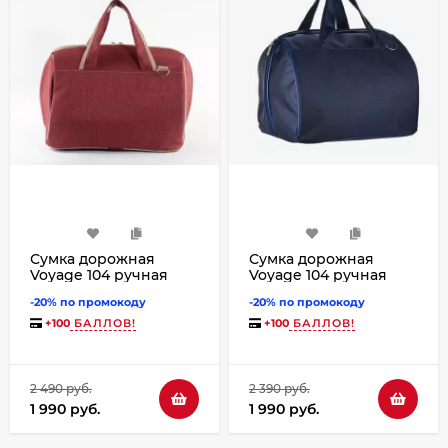
Сумка дорожная
Сумка дорожная
Voyage 104 ручная
Voyage 104 ручная
кладь Победа бордо
кладь Победа синяя
-20% по промокоду
-20% по промокоду
джинс
+
100
БАЛЛОВ!
+
100
БАЛЛОВ!
2 490 руб.
2 390 руб.
1 990 руб.
1 990 руб.