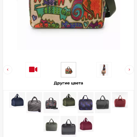
Добавляйте товары
в корзину
Оплачивайте сегодня только
25
% картой любого банка
Получайте товар
выбранный способом
Другие цвета
Оставшиеся
75
% будут
списываться
с вашей карты
по
25
%
каждые 2 недели
Подробнее