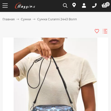
0
Главная
Сумки
Сумка Curanni 2443 Волп
Для клиентов всех банков
Разбейте
оплату
на части
без переплат
График платежей
Сегодня
25
%