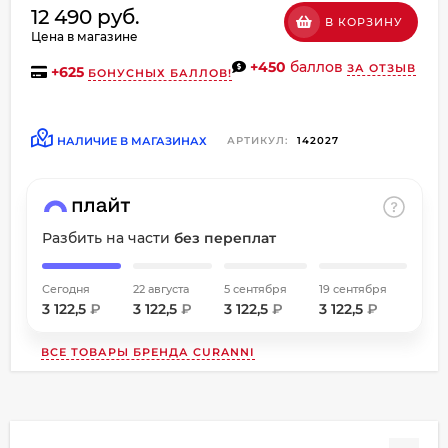
12 490 руб.
об оплате Плайтом
В КОРЗИНУ
Цена в магазине
+450
баллов
ЗА ОТЗЫВ
+
625
БОНУСНЫХ БАЛЛОВ!
Остались вопросы?
НАЛИЧИЕ В МАГАЗИНАХ
АРТИКУЛ:
142027
8 800 302-02-51
25
plait.ru
раз в
2 недели
Разбить на части
без переплат
Сегодня
22 августа
5 сентября
19 сентября
3 122,5
₽
3 122,5
₽
3 122,5
₽
3 122,5
₽
ВСЕ ТОВАРЫ БРЕНДА
CURANNI