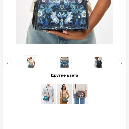
Добавляйте товары
в корзину
Оплачивайте сегодня только
25
% картой любого банка
Получайте товар
выбранный способом
Другие цвета
Оставшиеся
75
% будут
списываться
с вашей карты
по
25
%
каждые 2 недели
Подробнее