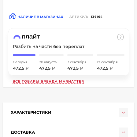
об оплате Плайтом
НАЛИЧИЕ В МАГАЗИНАХ
АРТИКУЛ:
136164
Остались вопросы?
8 800 302-02-51
Разбить на части
без переплат
25
plait.ru
раз в
2 недели
Сегодня
20 августа
3 сентября
17 сентября
472,5
₽
472,5
₽
472,5
₽
472,5
₽
ВСЕ ТОВАРЫ БРЕНДА
MARHATTER
ХАРАКТЕРИСТИКИ
ДОСТАВКА