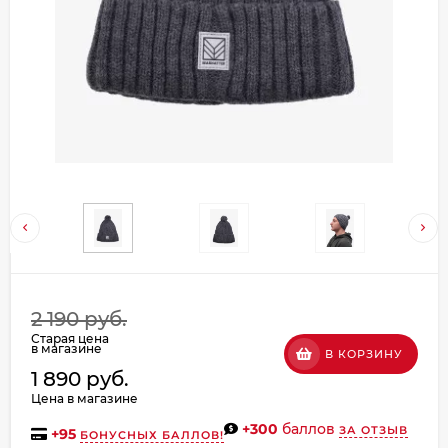
Добавляйте товары
в корзину
Оплачивайте сегодня только
25
% картой любого банка
Получайте товар
выбранный способом
Оставшиеся
75
% будут
2 190 руб.
списываться
с вашей карты
Старая цена
по
25
%
каждые 2 недели
в магазине
В КОРЗИНУ
1 890 руб.
Цена в магазине
+300
баллов
ЗА ОТЗЫВ
+
95
БОНУСНЫХ БАЛЛОВ!
Подробнее