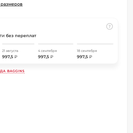
 размеров
сти
без переплат
21 августа
4 сентября
18 сентября
997,5
₽
997,5
₽
997,5
₽
НДА
BAGGINS