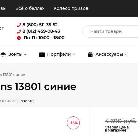
ывы
Всё о баллах
Колесо призов
8 (800) 511-35-52
рг
8 (812) 459-08-43
Пн-Пт 10:00—18:00
Зонты
Портфели
Аксессуары
 13801 синие
ns 13801 синие
АРТИКУЛ:
030518
Для клиентов всех банков
4 690 руб.
-15%
Старая цена
в магазине
Разбейте
оплату