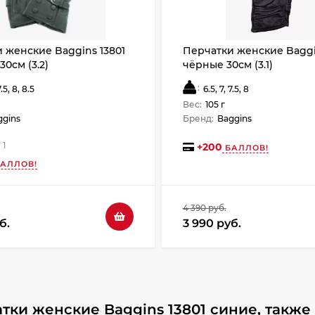
 женские Baggins 13801
Перчатки женские Baggi
0см (3.2)
чёрные 30см (3.1)
:
7.5, 8, 8.5
6.5, 7, 7.5, 8
Вес:
105 г
ggins
Бренд:
Baggins
1
+
200
БАЛЛОВ!
АЛЛОВ!
4 390 руб.
б.
3 990 руб.
тки женские Baggins 13801 синие, также