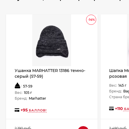
-14%
Ушанка MARHATTER 13186 темно-
Шапка Mo
серый (57-59)
розовая
Вес:
145 г
:
57-59
Бренд:
Ba
Вес:
105 г
Страна бр
Бренд:
Marhatter
+
110
БА
+
95
БАЛЛОВ!
2 190 руб.
2 490 руб.