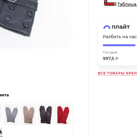
Таблица
Получайте товар
выбранный способом
Оставшиеся
75
% будут
списываться
Разбить на ча
с вашей карты
по
25
%
каждые 2 недели
Сегодня
997,5
₽
ВСЕ ТОВАРЫ БРЕ
Подробнее
об оплате Плайтом
вета
25
раз в
Остались вопросы?
2 недели
8 800 302-02-51