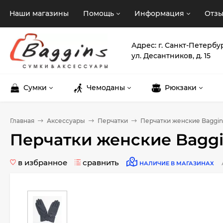
Наши магазины
Помощь
Информация
Отз
Адрес: г. Санкт-Петербу
ул. Десантников, д. 15
Сумки
Чемоданы
Рюкзаки
Главная
Аксессуары
Перчатки
Перчатки женские Baggins
Обхват
EUR
Размер
ладони
Перчатки женские Baggi
дюйм
см
XXS
6
15
в избранное
сравнить
НАЛИЧИЕ В МАГАЗИНАХ
XS
6.5
16.5
S
7
17.5
M
7.5
19
L
8
20.5