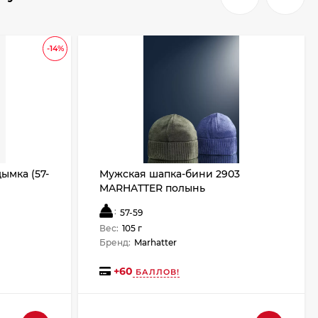
-14%
ымка (57-
Мужская шапка-бини 2903
MARHATTER полынь
:
57-59
Вес:
105 г
Бренд:
Marhatter
+
60
БАЛЛОВ!