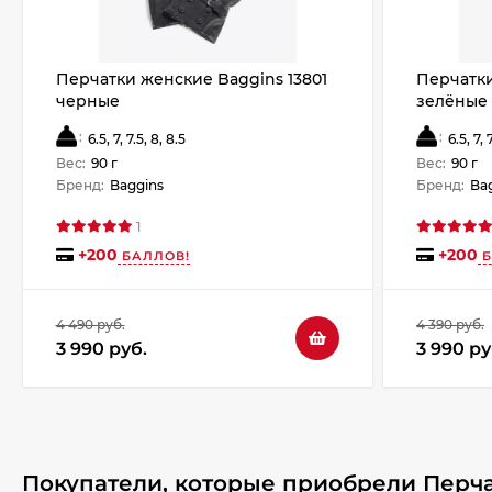
Перчатки женские Baggins 13801
Перчатки
черные
зелёные 3
:
:
6.5, 7, 7.5, 8, 8.5
6.5, 7, 
Вес:
90 г
Вес:
90 г
Бренд:
Baggins
Бренд:
Ba
1
+
200
+
200
БАЛЛОВ!
Б
4 490 руб.
4 390 руб.
3 990 руб.
3 990 ру
Покупатели, которые приобрели Перча