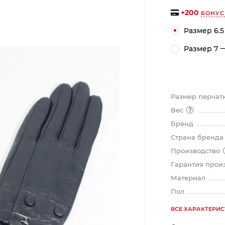
на части
без переплат
+
200
БОНУС
Размер 6.5
Размер 7
График платежей
Сегодня
Размер перчат
25
%
Вес
Бренд
Страна бренд
Производство
Добавляйте товары
в корзину
Гарантия прои
Материал
Пол
Оплачивайте сегодня только
25
% картой любого банка
ВСЕ ХАРАКТЕРИ