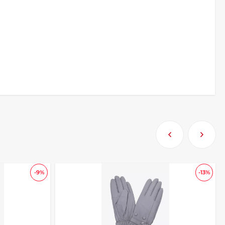
-9%
-13%