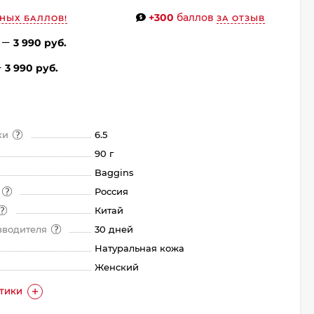
+300
баллов
НЫХ БАЛЛОВ!
ЗА ОТЗЫВ
3 990 руб.
3 990 руб.
ки
6.5
90 г
Baggins
а
Россия
Китай
зводителя
30 дней
Натуральная кожа
Женский
СТИКИ