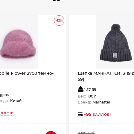
-12%
bile Flower 2700 темно-
Шапка MARHATTER 13119 д
59)
:
57-59
ggins
Вес:
100 г
енда:
Китай
Бренд:
Marhatter
ЛЛОВ!
+
95
БАЛЛОВ!
2 190 руб.