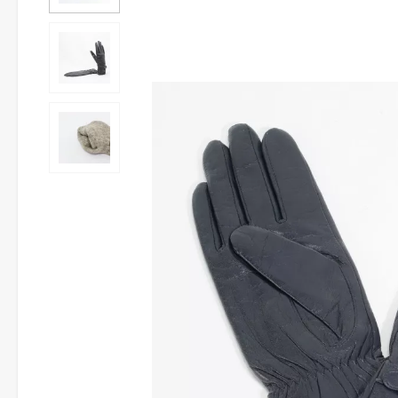
XL
8.5
21.5
XXL
9
23
XXXL
9.5
24
-
10
25.5
-
10.5
26.5
-
11
28
-
11.5
29
-
12
30.5
Важным условием
для
перчаток является
свободное облегание
кисти.
В тесных и сковывающих
перчатках, руки будут
замерзать и испытывать
дискомфорт.
Для того, чтобы правильно
узнать свой размер, нужно