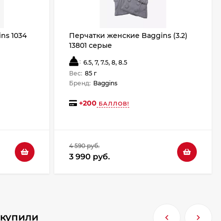
ns 1034
Перчатки женские Baggins (3.2)
13801 серые
:
6.5, 7, 7.5, 8, 8.5
Вес:
85 г
Бренд:
Baggins
+
200
БАЛЛОВ!
4 590 руб.
3 990 руб.
 купили