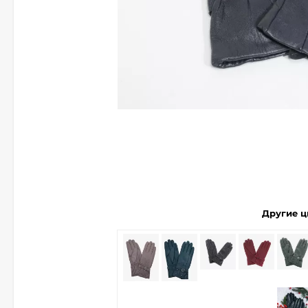
измерить обхват ладони
около основания
большого пальца и
сверить его с таблицей.
При выборе кожаных
перчаток нужно учитывать,
что они имеют свойство
растягиваться только в
ширину.
Другие ц