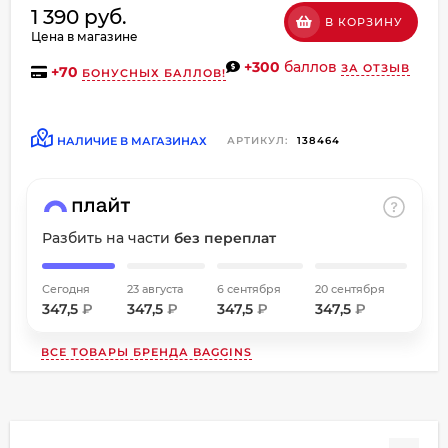
1 390 руб.
об оплате Плайтом
В КОРЗИНУ
Цена в магазине
+300
баллов
ЗА ОТЗЫВ
+
70
БОНУСНЫХ БАЛЛОВ!
Остались вопросы?
НАЛИЧИЕ В МАГАЗИНАХ
АРТИКУЛ:
138464
8 800 302-02-51
25
plait.ru
раз в
2 недели
Разбить на части
без переплат
Сегодня
23 августа
6 сентября
20 сентября
347,5
₽
347,5
₽
347,5
₽
347,5
₽
ВСЕ ТОВАРЫ БРЕНДА
BAGGINS