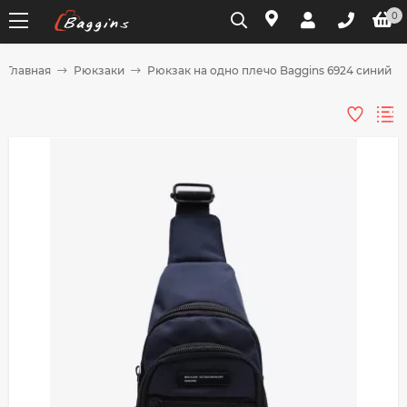
0
Главная
Рюкзаки
Рюкзак на одно плечо Baggins 6924 синий
Для клиентов всех банков
Разбейте
оплату
на части
без переплат
График платежей
Сегодня
25
%