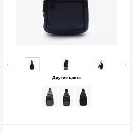
Добавляйте товары
в корзину
Оплачивайте сегодня только
25
% картой любого банка
Получайте товар
выбранный способом
Другие цвета
Оставшиеся
75
% будут
списываться
с вашей карты
по
25
%
каждые 2 недели
Подробнее