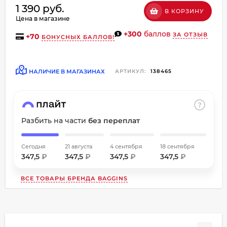
1 390 руб.
об оплате Плайтом
В КОРЗИНУ
Цена в магазине
+300
баллов
ЗА ОТЗЫВ
+
70
БОНУСНЫХ БАЛЛОВ!
Остались вопросы?
НАЛИЧИЕ В МАГАЗИНАХ
АРТИКУЛ:
138465
8 800 302-02-51
25
plait.ru
раз в
2 недели
Разбить на части
без переплат
Сегодня
21 августа
4 сентября
18 сентября
347,5
₽
347,5
₽
347,5
₽
347,5
₽
ВСЕ ТОВАРЫ БРЕНДА
BAGGINS