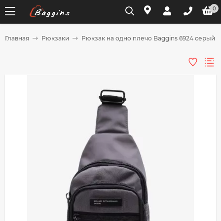
0
Главная
Рюкзаки
Рюкзак на одно плечо Baggins 6924 серый
Для клиентов всех банков
Разбейте
оплату
на части
без переплат
График платежей
Сегодня
25
%