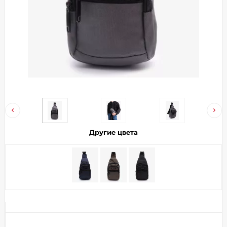
Добавляйте товары
в корзину
Оплачивайте сегодня только
25
% картой любого банка
Получайте товар
выбранный способом
Другие цвета
Оставшиеся
75
% будут
списываться
с вашей карты
по
25
%
каждые 2 недели
Подробнее