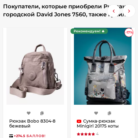
Покупатели, которые приобрели Рюкзак
городской David Jones 7560, также купили
Рекомендуем! 🔥
-17%
Рюкзак Bobo 8304-8
Сумка-рюкзак
бежевый
Minigirl 20175 коты
4
+
274.5
БАЛЛОВ!