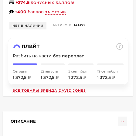
+
274.5
БОНУСНЫХ БАЛЛОВ!
об оплате Плайтом
+400
баллов
ЗА ОТЗЫВ
АРТИКУЛ:
141372
НЕТ В НАЛИЧИИ
Остались вопросы?
8 800 302-02-51
25
plait.ru
раз в
Разбить на части
без переплат
2 недели
Сегодня
22 августа
5 сентября
19 сентября
1 372,5
₽
1 372,5
₽
1 372,5
₽
1 372,5
₽
ВСЕ ТОВАРЫ БРЕНДА
DAVID JONES
ОПИСАНИЕ