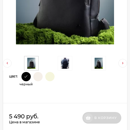
Добавляйте товары
в корзину
Оплачивайте сегодня только
25
% картой любого банка
Получайте товар
выбранный способом
ЦВЕТ:
черный
Оставшиеся
75
% будут
списываться
с вашей карты
по
25
%
каждые 2 недели
5 490 руб.
В КОРЗИНУ
Цена в магазине
Подробнее