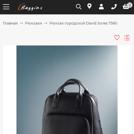
0
Главная
Рюкзаки
Рюкзак городской David Jones 7560
Для клиентов всех банков
Разбейте
оплату
на части
без переплат
График платежей
Сегодня
25
%