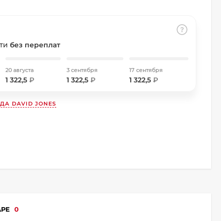
сти
без переплат
20 августа
3 сентября
17 сентября
1 322,5
₽
1 322,5
₽
1 322,5
₽
НДА
DAVID JONES
АРЕ
0