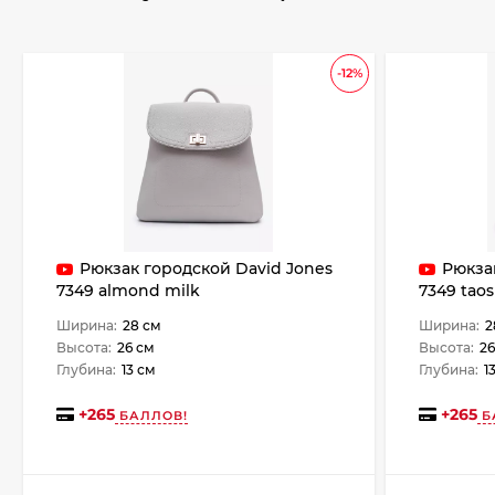
-12%
Рюкзак городской David Jones
Рюкза
7349 almond milk
7349 taos
Ширина:
28 см
Ширина:
2
Высота:
26 см
Высота:
26
Глубина:
13 см
Глубина:
1
+
265
+
265
БАЛЛОВ!
Б