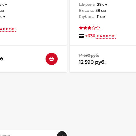
2004-9 чёрный
5 см
Ширина:
29 см
 см
Высота:
38 см
 см
Глубина:
11 см
1
АЛЛОВ!
+
630
БАЛЛОВ!
14 690 руб.
б.
12 590 руб.