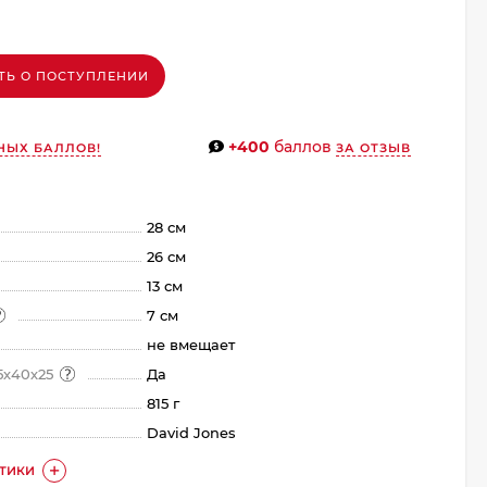
ТЬ О ПОСТУПЛЕНИИ
+400
баллов
НЫХ БАЛЛОВ!
ЗА ОТЗЫВ
28 см
26 см
13 см
7 см
не вмещает
5х40х25
Да
815 г
David Jones
СТИКИ