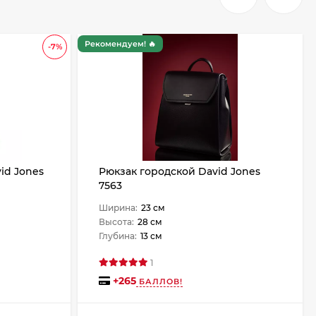
Рекомендуем! 🔥
-7%
id Jones
Рюкзак городской David Jones
7563
Ширина:
23 см
Высота:
28 см
Глубина:
13 см
1
+
265
БАЛЛОВ!