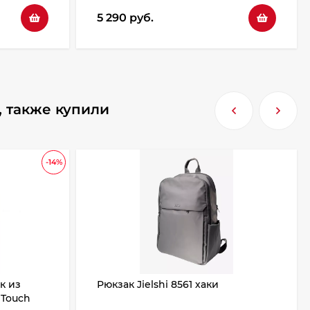
5 290 руб.
, также купили
-14%
к из
Рюкзак Jielshi 8561 хаки
 Touch