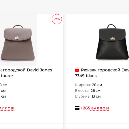
-7%
к городской David Jones
Рюкзак городской Dav
 taupe
7349 black
8 см
Ширина:
28 см
 см
Высота:
26 см
3 см
Глубина:
13 см
+
265
АЛЛОВ!
БАЛЛОВ!