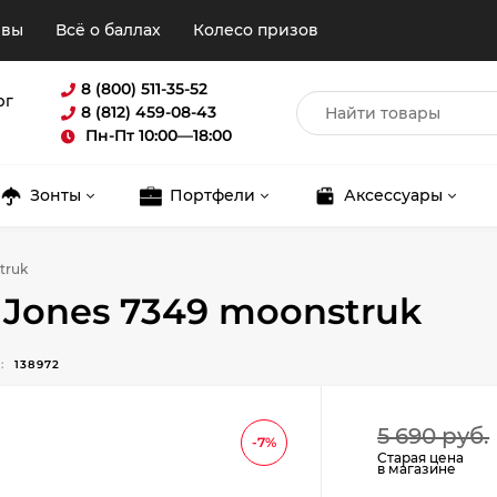
ывы
Всё о баллах
Колесо призов
8 (800) 511-35-52
рг
8 (812) 459-08-43
Пн-Пт 10:00—18:00
Зонты
Портфели
Аксессуары
truk
 Jones 7349 moonstruk
:
138972
Для клиентов всех банков
5 690 руб.
-7%
Старая цена
Разбейте
оплату
в магазине