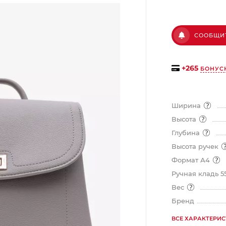
на части
без переплат
СООБЩИ
График платежей
+
265
БОНУС
Сегодня
25
%
Ширина
Высота
Глубина
Высота ручек
Добавляйте товары
в корзину
Формат А4
Ручная кладь 5
Вес
Оплачивайте сегодня только
Бренд
25
% картой любого банка
ВСЕ ХАРАКТЕРИ