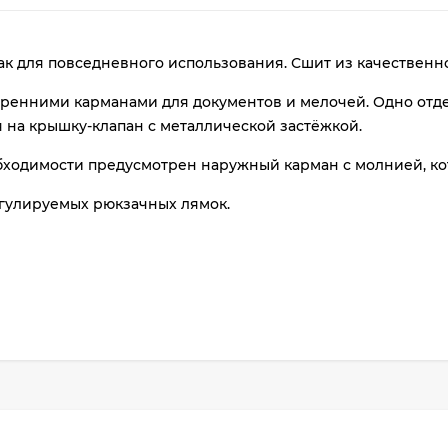
plait.ru
 для повседневного использования. Сшит из качественн
тренними карманами для документов и мелочей. Одно отде
 на крышку-клапан с металлической застёжкой.
ходимости предусмотрен наружный карман с молнией, кот
егулируемых рюкзачных лямок.
раз
в 2 недели