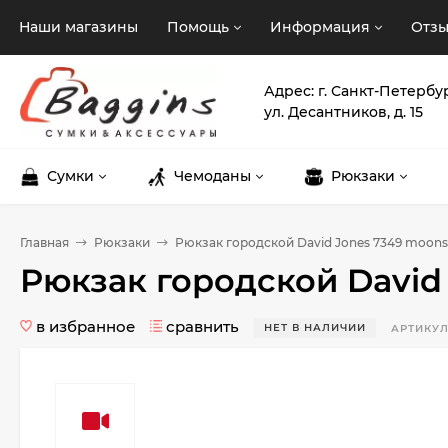
Наши магазины
Помощь
Информация
Отз
Адрес: г. Санкт-Петербу
ул. Десантников, д. 15
Сумки
Чемоданы
Рюкзаки
Главная
Рюкзаки
Рюкзак городской David Jones 7349 moons
Рюкзак городской David
в избранное
сравнить
НЕТ В НАЛИЧИИ
АРТИКУЛ