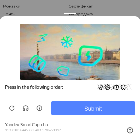
Рюкзаки
Сертификат
Зонты
Распродажа
О КОМПАНИИ
Baggins- более 20 лет на рынке, один из самых крупных
реселлеров в сфере кожгалантереи. Предлагаем нашим
покупателям огромный выбор товара разных категорий по
самым выгодным ценам.Мы работаем только с официальными
дилерами всех торговых марок, которые предлагаются на сайте.
Доставка осуществляется по всей России в том числе и в
отдаленные регионы.
© 2026