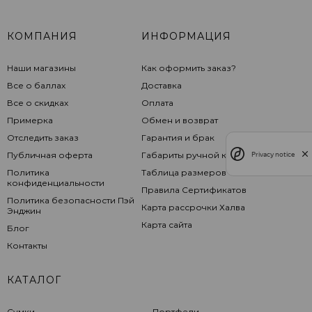
КОМПАНИЯ
ИНФОРМАЦИЯ
Наши магазины
Как оформить заказ?
Все о баллах
Доставка
Все о скидках
Оплата
Примерка
Обмен и возврат
Отследить заказ
Гарантия и брак
Публичная оферта
Габариты ручной клади
Privacy notice
Политика
Таблица размеров
конфиденциальности
Правила Сертификатов
Политика безопасности Пэй
Карта рассрочки Халва
Энджин
Карта сайта
Блог
Контакты
КАТАЛОГ
Сумки
Портфели