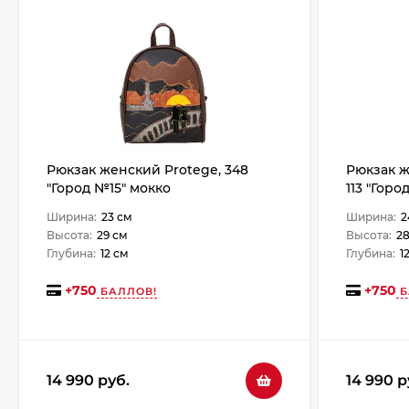
Рюкзак женский Protege, 348
Рюкзак ж
"Город №15" мокко
113 "Горо
Ширина:
23 см
Ширина:
2
Высота:
29 см
Высота:
28
Глубина:
12 см
Глубина:
1
+
750
+
750
БАЛЛОВ!
Б
14 990 руб.
14 990 р