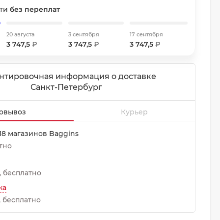
сти
без переплат
20 августа
3 сентября
17 сентября
3 747,5
₽
3 747,5
₽
3 747,5
₽
нтировочная информация о доставке
Санкт-Петербург
овывоз
Курьер
18 магазинов Baggins
атно
Бесплатно
ка
Бесплатно