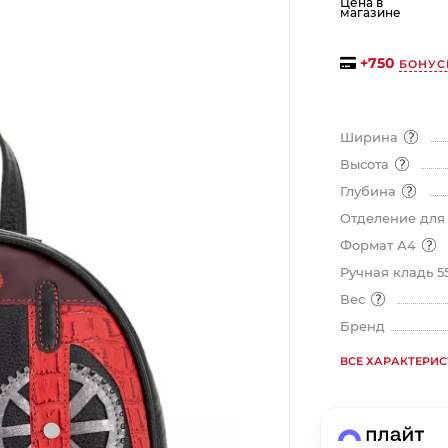
Цена в
магазине
на части
без переплат
+
750
БОНУС
График платежей
Ширина
Высота
Сегодня
Глубина
25
%
Отделение для
Формат А4
Ручная кладь 5
Вес
Добавляйте товары
в корзину
Бренд
ВСЕ ХАРАКТЕРИ
Оплачивайте сегодня только
25
% картой любого банка