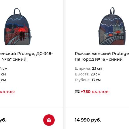
енский Protege, ДС-348-
Рюкзак женский Protege,
д №15" синий
119 Город № 16 - синий
4 см
Ширина:
23 см
 см
Высота:
29 см
2 см
Глубина:
13 см
+
750
АЛЛОВ!
БАЛЛОВ!
уб.
14 990 руб.