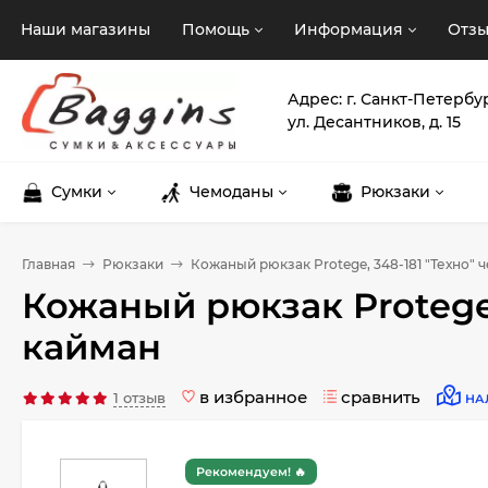
Наши магазины
Помощь
Информация
Отз
Адрес: г. Санкт-Петербу
ул. Десантников, д. 15
Сумки
Чемоданы
Рюкзаки
Главная
Рюкзаки
Кожаный рюкзак Protege, 348-181 "Техно"
Кожаный рюкзак Protege
кайман
в избранное
сравнить
1 отзыв
НА
Рекомендуем! 🔥