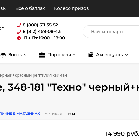
ывы
Всё о баллах
Колесо призов
8 (800) 511-35-52
рг
8 (812) 459-08-43
Пн-Пт 10:00—18:00
Зонты
Портфели
Аксессуары
 черный+красный рептилия кайман
, 348-181 "Техно" черный
ЛИЧИЕ В МАГАЗИНАХ
АРТИКУЛ:
117121
Для клиентов всех банков
14 990 руб
Разбейте
оплату