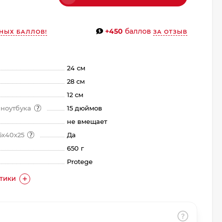
+450
баллов
НЫХ БАЛЛОВ!
ЗА ОТЗЫВ
24 см
28 см
12 см
 ноутбука
15 дюймов
не вмещает
5х40х25
Да
650 г
Protege
СТИКИ