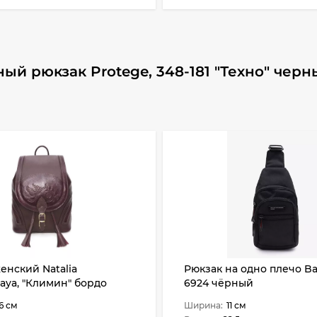
ый рюкзак Protege, 348-181 "Техно" чер
енский Natalia
Рюкзак на одно плечо B
kaya, "Климин" бордо
6924 чёрный
6 см
Ширина:
11 см