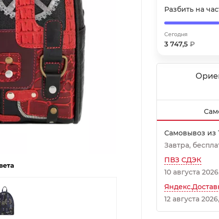
Разбить на ча
Получайте товар
выбранный способом
Сегодня
3 747,5
₽
Оставшиеся
75
% будут
списываться
с вашей карты
по
25
%
каждые 2 недели
Орие
Сам
Подробнее
об оплате Плайтом
Самовывоз из 
Завтра
Беспл
ПВЗ СДЭК
вета
10 августа 2026
25
раз в
Яндекс.Достав
Остались вопросы?
2 недели
12 августа 2026
8 800 302-02-51