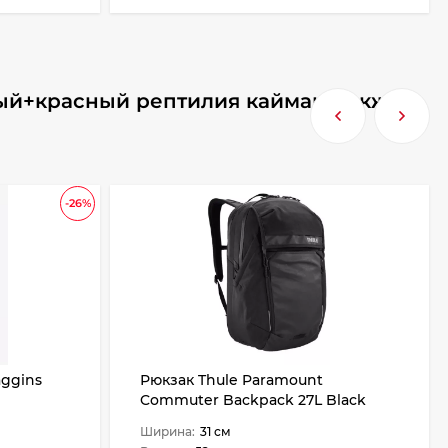
ный+красный рептилия кайман, также
-26%
aggins
Рюкзак Thule Paramount
Commuter Backpack 27L Black
Ширина:
31 см