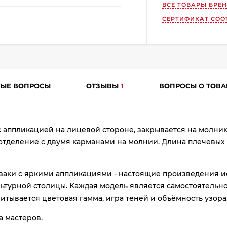
ВСЕ ТОВАРЫ БРЕ
plait.ru
СЕРТИФИКАТ СОО
ТЫЕ ВОПРОСЫ
ОТЗЫВЫ
1
ВОПРОСЫ О ТОВ
раз
 аппликацией на лицевой стороне, закрывается на молнию
в 2 недели
отделение с двумя карманами на молнии. Длина плечевых 
аки с яркими аппликациями - настоящие произведения ис
ьтурной столицы. Каждая модель является самостоятельн
тывается цветовая гамма, игра теней и объёмность узора
а мастеров.