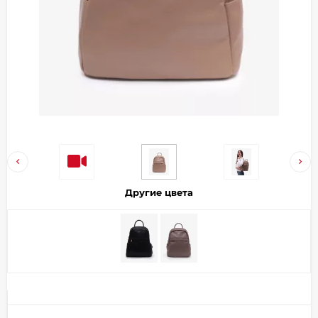
Добавляйте товары
в корзину
Оплачивайте сегодня только
25
% картой любого банка
Получайте товар
выбранный способом
Другие цвета
Оставшиеся
75
% будут
списываться
с вашей карты
по
25
%
каждые 2 недели
Подробнее