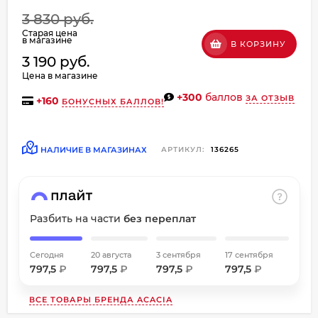
об оплате Плайтом
3 830 руб.
Старая цена
в магазине
В КОРЗИНУ
3 190 руб.
Цена в магазине
Остались вопросы?
+300
баллов
ЗА ОТЗЫВ
+
160
БОНУСНЫХ БАЛЛОВ!
8 800 302-02-51
25
plait.ru
раз в
2 недели
НАЛИЧИЕ В МАГАЗИНАХ
АРТИКУЛ:
136265
Разбить на части
без переплат
Сегодня
20 августа
3 сентября
17 сентября
797,5
₽
797,5
₽
797,5
₽
797,5
₽
ВСЕ ТОВАРЫ БРЕНДА
ACACIA