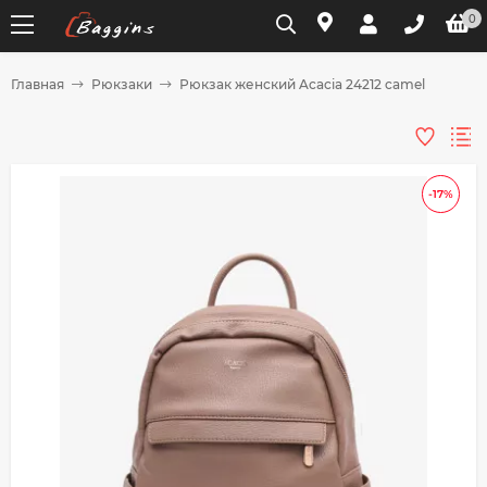
0
Главная
Рюкзаки
Рюкзак женский Acacia 24212 camel
Для клиентов всех банков
Разбейте
-17%
оплату
на части
без переплат
График платежей
Сегодня
25
%