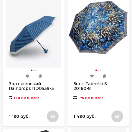
Зонт женский
Зонт Fabretti S-
Raindrops RD0539-3
20160-8
автомат
+
60
БАЛЛОВ!
+
75
БАЛЛОВ!
1 190 руб.
1 490 руб.