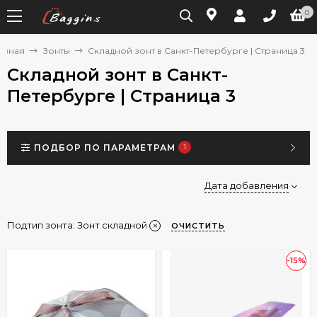
0
авная
Зонты
Складной зонт в Санкт-Петербурге | Страница 3
Складной зонт в Санкт-
Петербурге | Страница 3
ПОДБОР ПО ПАРАМЕТРАМ
1
Дата добавления
Подтип зонта:
Зонт складной
ОЧИСТИТЬ
-15%