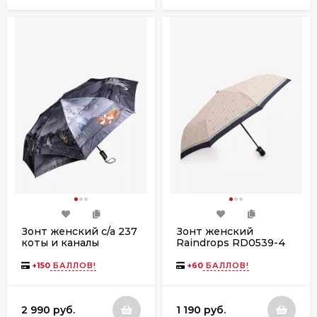
Зонт женский с/а 237
Зонт женский
коты и каналы
Raindrops RD0539-4
автомат
+
150
БАЛЛОВ!
+
60
БАЛЛОВ!
2 990 руб.
1 190 руб.