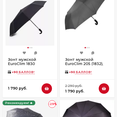
Зонт мужской
Зонт мужской
EuroClim 1830
EuroClim 205 (1832),
полуавтомат, ручка
полуавтомат, ручка
крюк
крюк
+
90
БАЛЛОВ!
+
90
БАЛЛОВ!
2 290 руб.
1 790 руб.
1 790 руб.
Рекомендуем! 🔥
-29%