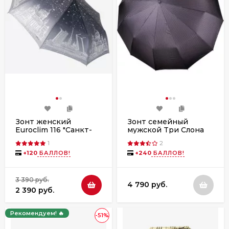
Зонт женский
Зонт семейный
Euroclim 116 "Санкт-
мужской Три Слона
Петербург" полный
M7121-1, большой
1
2
автомат
купол, полный
+
120
БАЛЛОВ!
+
240
БАЛЛОВ!
автомат
3 390 руб.
4 790 руб.
2 390 руб.
Рекомендуем! 🔥
-51%