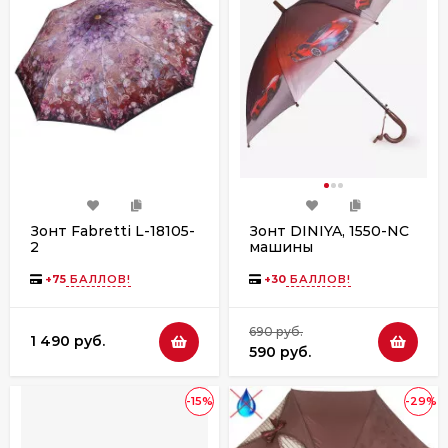
Зонт Fabretti L-18105-
Зонт DINIYA, 1550-NC
2
машины
(ассортимент)
+
75
БАЛЛОВ!
+
30
БАЛЛОВ!
690 руб.
1 490 руб.
590 руб.
-15%
-29%