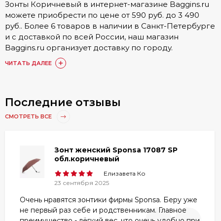
Зонты Коричневый в интернет-магазине Baggins.ru
можете приобрести по цене от 590 руб. до 3 490
руб.. Более 6 товаров в наличии в Санкт-Петербурге
и с доставкой по всей России, наш магазин
Baggins.ru организует доставку по городу.
Подробные условия доставки, а также стоимость
ЧИТАТЬ ДАЛЕЕ
доступна в разделе
Доставка и оплата
.
Купить Зонты Коричневый можно онлайн на сайте.
Также доступен заказ по номеру телефона 8 (800)
Последние отзывы
511-35-52 или в одном из 15 наших магазинов. Наши
СМОТРЕТЬ ВСЕ
постоянные покупатели по достоинству оценили
товары категории Зонты Коричневый, они оставили
более 1748 отзывов, с которыми вы можете
Зонт женский Sponsa 17087 SP
ознакомиться в товарах или разделе
«Отзывы»
.
обл.коричневый
Любой из представленных товаров
Елизавета Ко
сертифицирован, ознакомиться с гарантией вы
23 сентября 2025
можете в разделе
Гарантия и брак
.
Очень нравятся зонтики фирмы Sponsa. Беру уже
не первый раз себе и родственникам. Главное
преимущество - лёгкий вес, что очень удобно при