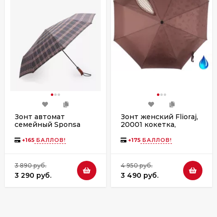
Зонт автомат
Зонт женский Flioraj,
семейный Sponsa
20001 кокетка,
3514 SCYW, ручка
коричневый
дерево, 9 спиц
+
165
БАЛЛОВ!
+
175
БАЛЛОВ!
3 890 руб.
4 950 руб.
3 290 руб.
3 490 руб.