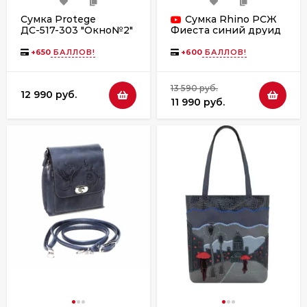
Сумка Protege
Сумка Rhino РСЖ
ДС-517-303 "Окно№2"
Фиеста синий друид
синий флотер
+
650
БАЛЛОВ!
+
600
БАЛЛОВ!
13 590 руб.
12 990 руб.
11 990 руб.