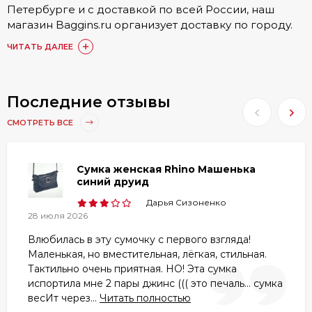
Петербурге и с доставкой по всей России, наш
магазин Baggins.ru организует доставку по городу.
Подробные условия доставки, а также стоимость
ЧИТАТЬ ДАЛЕЕ
доступна в разделе
Доставка и оплата
.
Купить Женские сумки Синяя кожаная можно
онлайн на сайте. Также доступен заказ по номеру
Последние отзывы
телефона 8 (800) 511-35-52 или в одном из 15 наших
СМОТРЕТЬ ВСЕ
магазинов. Наши постоянные покупатели по
достоинству оценили товары категории Женские
сумки Синяя кожаная, они оставили более 1748
Сумка женская Rhino Машенька
отзывов, с которыми вы можете ознакомиться в
синий друид
товарах или разделе
«Отзывы»
.
Дарья Сизоненко
Любой из представленных товаров
28 июля 2026
сертифицирован, ознакомиться с гарантией вы
Влюбилась в эту сумочку с первого взгляда!
можете в разделе
Гарантия и брак
.
Маленькая, но вместительная, лёгкая, стильная.
Тактильно очень приятная. НО! Эта сумка
испортила мне 2 пары джинс ((( это печаль... сумка
весИт через...
Читать полностью