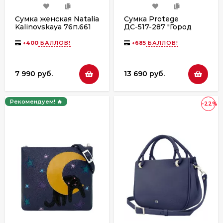
Сумка женская Natalia
Сумка Protege
Kalinovskaya 76п.661
ДС-517-287 "Город
"Алёна" синяя гладкая
№10" синий флотер
+
400
БАЛЛОВ!
+
685
БАЛЛОВ!
7 990 руб.
13 690 руб.
Рекомендуем! 🔥
-22%