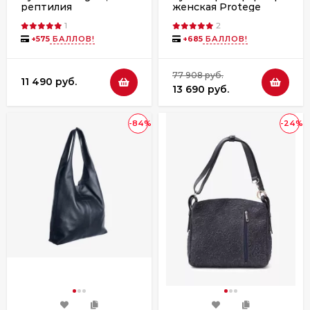
рептилия
женская Protege
Д.С-226-82 "Город-12"
1
2
синяя
+
575
БАЛЛОВ!
+
685
БАЛЛОВ!
77 908 руб.
11 490 руб.
13 690 руб.
-84%
-24%