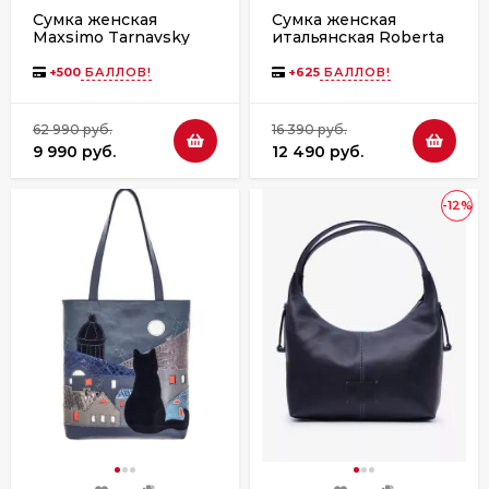
Сумка женская
Сумка женская
Maxsimo Tarnavsky
итальянская Roberta
2001 синяя
Firenze 839 sissi
синяя
+
500
БАЛЛОВ!
+
625
БАЛЛОВ!
62 990 руб.
16 390 руб.
9 990 руб.
12 490 руб.
-12%