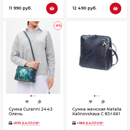
11 990 руб.
12 490 руб.
-8%
Сумка Curanni 2443
Сумка женская Natalia
Олень
Kalinovskaya С 83т.661
«Уна» растение синяя
+
575
БАЛЛОВ!
+
350
БАЛЛОВ!