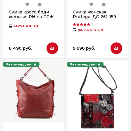
Сумка кросс-боди
Сумка женская
женская RHino РСЖ
Protege, ДС-261-159
Фиона брусника
"Дамочка №2" красная
5
друид
+
425
БАЛЛОВ!
+
500
БАЛЛОВ!
8 490 руб.
9 990 руб.
Рекомендуем! 🔥
Рекомендуем! 🔥