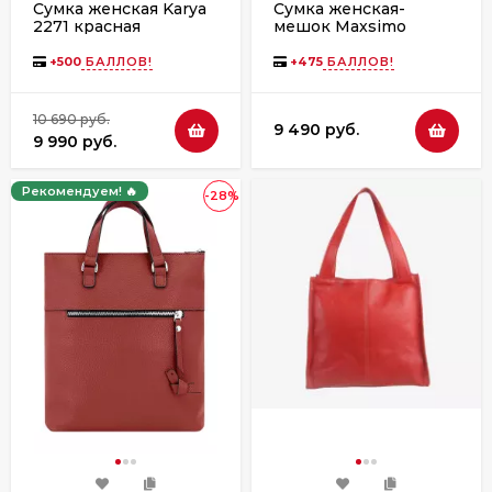
Сумка женская Karya
Сумка женская-
2271 красная
мешок Maxsimo
Tarnavsky, 2016
красный флотер
+
500
БАЛЛОВ!
+
475
БАЛЛОВ!
10 690 руб.
9 490 руб.
9 990 руб.
Рекомендуем! 🔥
-28%