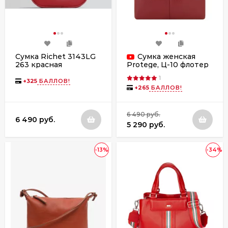
Сумка Richet 3143LG
Сумка женская
263 красная
Protege, Ц-10 флотер
1
+
325
БАЛЛОВ!
+
265
БАЛЛОВ!
6 490 руб.
6 490 руб.
5 290 руб.
-13%
-34%