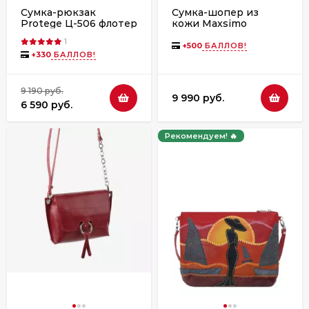
Сумка-рюкзак
Сумка-шопер из
Protege Ц-506 флотер
кожи Maxsimo
Tarnavsky 2004
1
красная
+
500
БАЛЛОВ!
+
330
БАЛЛОВ!
9 190 руб.
9 990 руб.
6 590 руб.
Рекомендуем! 🔥