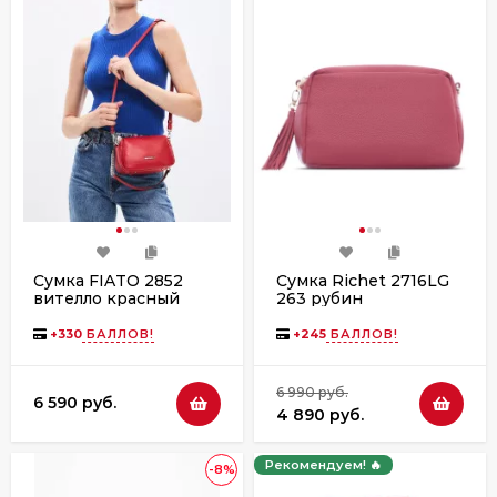
Сумка FIATO 2852
Сумка Richet 2716LG
вителло красный
263 рубин
+
330
БАЛЛОВ!
+
245
БАЛЛОВ!
6 990 руб.
6 590 руб.
4 890 руб.
Рекомендуем! 🔥
-8%