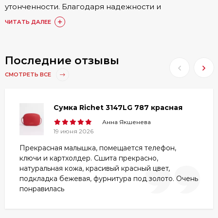
утонченности. Благодаря надежности и
долговечности красная кожаная сумочка сохранит
ЧИТАТЬ ДАЛЕЕ
первоначальный вид в течение многих лет.
Красная сумка из натуральной
Последние отзывы
кожи: характерные преимущества
СМОТРЕТЬ ВСЕ
Кожаная сумка красного цвета обладает
следующими достоинствами:
Сумка Richet 3147LG 787 красная
Большой запас прочности. Натуральная кожа
Анна Якшенева
отличается высокой плотностью и
19 июня 2026
износостойкостью.
Прекрасная малышка, помещается телефон,
Эффектный внешний вид. Аксессуары из
ключи и картхолдер. Сшита прекрасно,
естественного материала выглядит дорого,
натуральная кожа, красивый красный цвет,
привлекательно и солидно.
подкладка бежевая, фурнитура под золото. Очень
Высокое качество изготовления.
понравилась
Устойчивость к воздействию прямых
солнечных лучей, резких перепадов
температуры и атмосферных осадков.