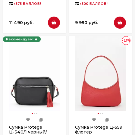
+
575
БАЛЛОВ!
+
500
БАЛЛОВ!
11 490 руб.
9 990 руб.
Рекомендуем! 🔥
-21%
Сумка Protege
Сумка Protege Ц-559
Ц-340/1 черный/
флотер