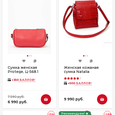
Сумка женская
Женская кожаная
Protege, Ц-568.1
сумка Natalia
флотер
Kalinovskaya С 86р.991
1
красный крокодил
+
350
БАЛЛОВ!
+
500
БАЛЛОВ!
7 590 руб.
9 990 руб.
6 990 руб.
Рекомендуем! 🔥
-15%
-28%