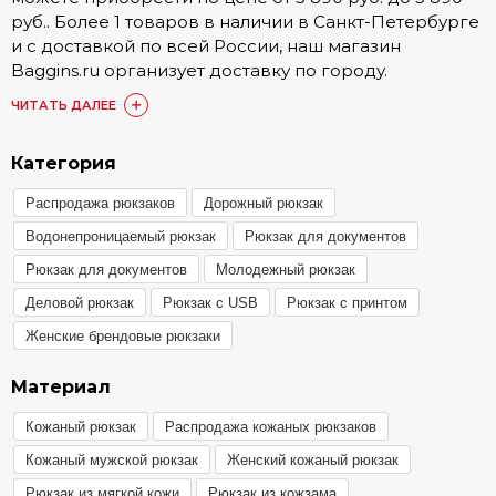
руб.. Более 1 товаров в наличии в Санкт-Петербурге
и с доставкой по всей России, наш магазин
Baggins.ru организует доставку по городу.
Подробные условия доставки, а также стоимость
ЧИТАТЬ ДАЛЕЕ
доступна в разделе
Доставка и оплата
.
Купить Рюкзаки Calligrata можно онлайн на сайте.
Категория
Также доступен заказ по номеру телефона 8 (800)
Распродажа рюкзаков
Дорожный рюкзак
511-35-52 или в одном из 15 наших магазинов. Наши
постоянные покупатели по достоинству оценили
Водонепроницаемый рюкзак
Рюкзак для документов
товары категории Рюкзаки Calligrata, они оставили
Рюкзак для документов
Молодежный рюкзак
более 1748 отзывов, с которыми вы можете
Деловой рюкзак
Рюкзак с USB
Рюкзак с принтом
ознакомиться в товарах или разделе
«Отзывы»
.
Женские брендовые рюкзаки
Любой из представленных товаров
сертифицирован, ознакомиться с гарантией вы
Материал
можете в разделе
Гарантия и брак
.
Кожаный рюкзак
Распродажа кожаных рюкзаков
Кожаный мужской рюкзак
Женский кожаный рюкзак
Рюкзак из мягкой кожи
Рюкзак из кожзама