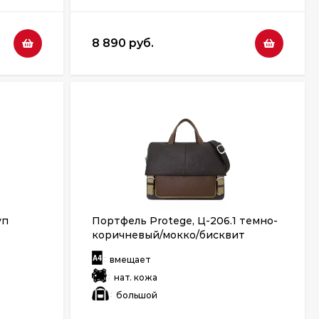
8 890 руб.
уп
Портфель Protege, Ц-206.1 темно-
коричневый/мокко/бисквит
:
вмещает
:
нат. кожа
:
большой