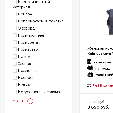
Композиционный
материал
Нейлон
Непромокаемый текстиль
Оксфорд
Полипропилен
Полиуретан
Женская кожа
Полиэстер
Kalinovskaya 
PU кожа
:
не вмещае
Хлопок
:
нат. кожа
Целлюлоза
:
маленьки
Неопрен
Вельвет
+
435
БАЛЛ
Искусственная солома
СКРЫТЬ
10 290 руб.
8 690 руб.