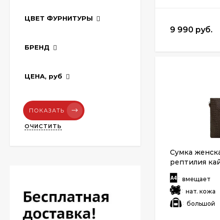
ЦВЕТ ФУРНИТУРЫ
9 990 руб.
БРЕНД
ЦЕНА,
руб
ПОКАЗАТЬ
ОЧИСТИТЬ
Сумка женска
рептилия ка
:
вмещает
:
нат. кожа
:
большой