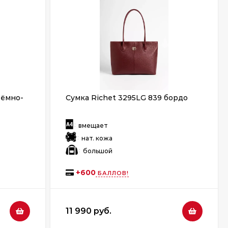
тёмно-
Сумка Richet 3295LG 839 бордо
:
вмещает
:
нат. кожа
:
большой
+
600
БАЛЛОВ!
11 990 руб.