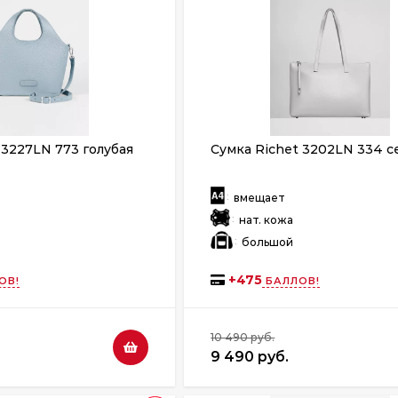
 3227LN 773 голубая
Сумка Richet 3202LN 334 с
:
т
вмещает
:
нат. кожа
:
й
большой
+
475
ОВ!
БАЛЛОВ!
10 490 руб.
9 490 руб.