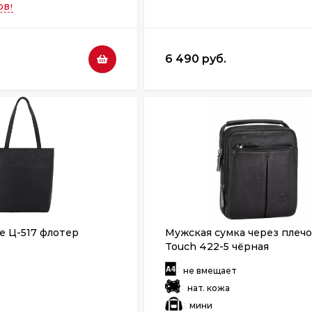
ОВ!
6 490 руб.
e Ц-517 флотер
Мужская сумка через плечо
Touch 422-5 чёрная
:
не вмещает
:
нат. кожа
:
мини