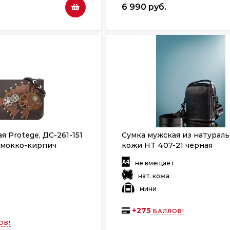
6 990 руб.
я Protege, ДС-261-151
Сумка мужская из натурал
 мокко-кирпич
кожи HT 407-21 чёрная
:
т
не вмещает
:
нат. кожа
:
мини
+
275
БАЛЛОВ!
ОВ!