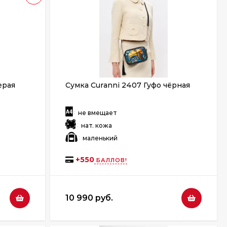
ерая
Сумка Curanni 2407 Гуфо чёрная
:
не вмещает
:
нат. кожа
:
маленький
+
550
БАЛЛОВ!
10 990 руб.