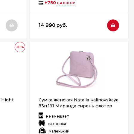
+
750
БАЛЛОВ!
14 990 руб.
-18%
 Hight
Сумка женская Natalia Kalinovskaya
83п.191 Миранда сирень флотер
:
не вмещает
:
нат. кожа
:
маленький