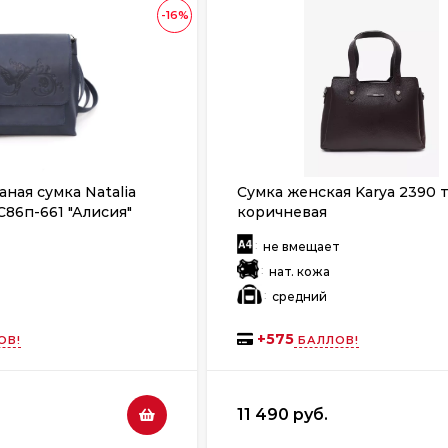
-16%
ная сумка Natalia
Сумка женская Karya 2390 
С86п-661 "Алисия"
коричневая
:
т
не вмещает
:
нат. кожа
:
й
средний
+
575
ОВ!
БАЛЛОВ!
11 490 руб.