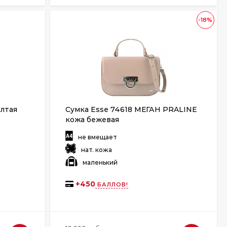
-18%
ёлтая
Сумка Esse 74618 МЕГАН PRALINE
кожа бежевая
:
не вмещает
:
нат. кожа
:
маленький
+
450
БАЛЛОВ!