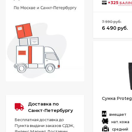
+
325
БАЛЛ
7 990 руб.
6 490 руб.
Сумка Proteg
Доставка по
Санкт-Петербургу
:
вмещает
Бесплатная доставка до
:
нат. кожа
Пункта выдачи заказов СДЭК,
:
средний
Яндекс Маркет. Доставим