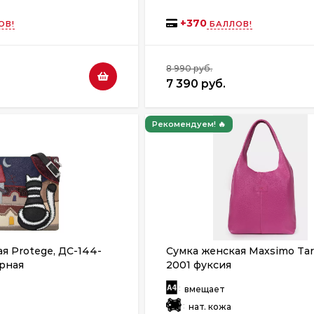
+
370
ОВ!
БАЛЛОВ!
8 990 руб.
7 390 руб.
Рекомендуем! 🔥
я Protege, ДС-144-
Сумка женская Maxsimo Ta
ёрная
2001 фуксия
:
т
вмещает
:
нат. кожа