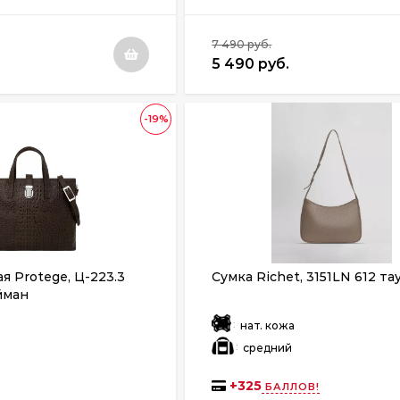
7 490 руб.
5 490 руб.
-19%
я Protege, Ц-223.3
Сумка Richet, 3151LN 612 та
йман
:
нат. кожа
:
средний
+
325
БАЛЛОВ!