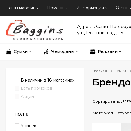
Наши магазины
Помощь
Информация
Отзыв
Адрес: г. Санкт-Петербур
ул. Десантников, д. 15
Сумки
Чемоданы
Рюкзаки
Главная
Сумки
Брендо
В наличии в 18 магазинах
Есть промокод
Акции
Дата
Сортировать:
Материал:
Натурал
ПОЛ
Унисекс