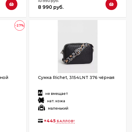
10 990 руб.
8 990 руб.
-27%
ьной
Сумка Richet, 3154LNT 376 чёрная
:
не вмещает
:
нат. кожа
:
маленький
+
445
БАЛЛОВ!