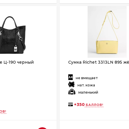
e Ц-190 черный
Сумка Richet 3313LN 895 ж
:
не вмещает
:
нат. кожа
:
маленький
+
350
БАЛЛОВ!
ОВ!