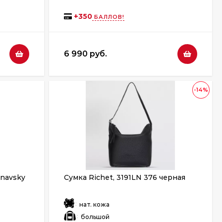
+
350
БАЛЛОВ!
6 990 руб.
-14%
rnavsky
Сумка Richet, 3191LN 376 черная
:
нат. кожа
:
большой