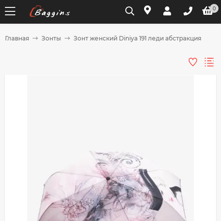
0
Главная
Зонты
Зонт женский Diniya 191 леди абстракция
Для клиентов всех банков
Разбейте
оплату
на части
без переплат
График платежей
Сегодня
25
%