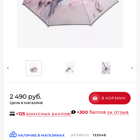
Добавляйте товары
в корзину
Оплачивайте сегодня только
25
% картой любого банка
Получайте товар
выбранный способом
Оставшиеся
75
% будут
2 490 руб.
В КОРЗИНУ
списываться
с вашей карты
Цена в магазине
по
25
%
каждые 2 недели
+300
баллов
ЗА ОТЗЫВ
+
125
БОНУСНЫХ БАЛЛОВ!
НАЛИЧИЕ В МАГАЗИНАХ
АРТИКУЛ:
133048
Подробнее