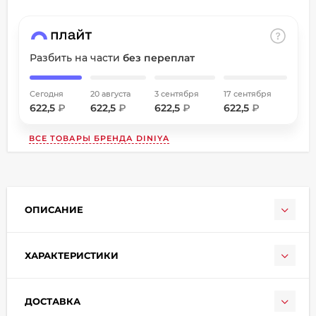
об оплате Плайтом
Разбить на части
без переплат
Остались вопросы?
Сегодня
20 августа
3 сентября
17 сентября
8 800 302-02-51
25
622,5
₽
622,5
₽
622,5
₽
622,5
₽
plait.ru
раз в
ВСЕ ТОВАРЫ БРЕНДА
DINIYA
2 недели
ОПИСАНИЕ
ХАРАКТЕРИСТИКИ
ДОСТАВКА