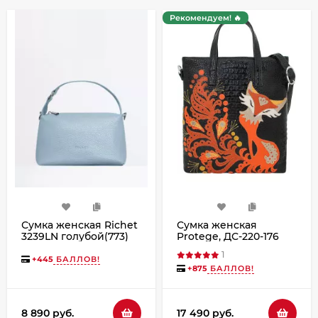
Рекомендуем! 🔥
Сумка женская Richet
Сумка женская
3239LN голубой(773)
Protege, ДС-220-176
Лиса №2 чёрная
1
рептилия кайман
+
445
БАЛЛОВ!
+
875
БАЛЛОВ!
8 890 руб.
17 490 руб.