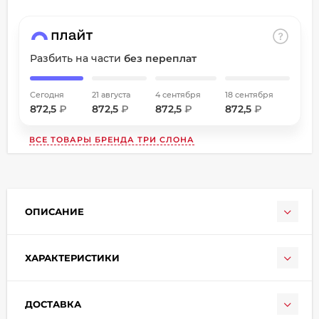
об оплате Плайтом
Разбить на части
без переплат
Остались вопросы?
Сегодня
21 августа
4 сентября
18 сентября
8 800 302-02-51
25
872,5
₽
872,5
₽
872,5
₽
872,5
₽
plait.ru
раз в
ВСЕ ТОВАРЫ БРЕНДА
ТРИ СЛОНА
2 недели
ОПИСАНИЕ
ХАРАКТЕРИСТИКИ
ДОСТАВКА