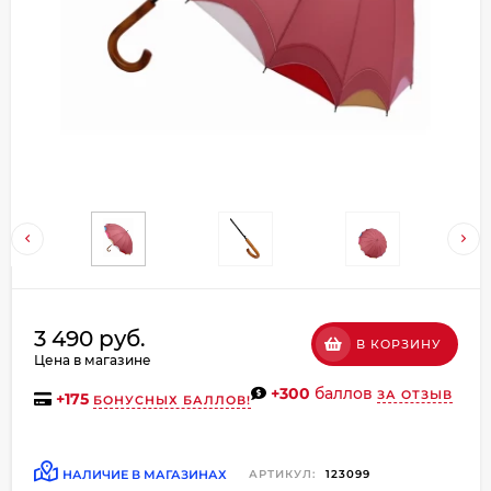
Добавляйте товары
в корзину
Оплачивайте сегодня только
25
% картой любого банка
Получайте товар
выбранный способом
Оставшиеся
75
% будут
3 490 руб.
В КОРЗИНУ
списываться
с вашей карты
Цена в магазине
по
25
%
каждые 2 недели
+300
баллов
ЗА ОТЗЫВ
+
175
БОНУСНЫХ БАЛЛОВ!
НАЛИЧИЕ В МАГАЗИНАХ
АРТИКУЛ:
123099
Подробнее