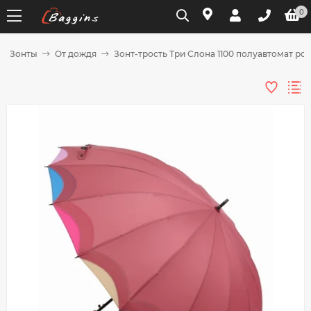
0
Зонты
От дождя
Зонт-трость Три Слона 1100 полуавтомат ро
Для клиентов всех банков
Разбейте
оплату
на части
без переплат
График платежей
Сегодня
25
%