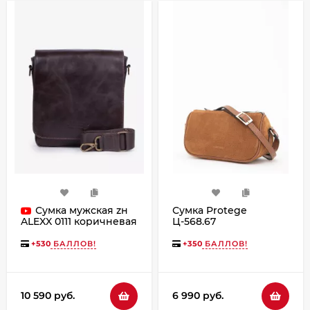
Сумка мужская zн
Сумка Protege
Ц-568.67
ALEXX 0111 коричневая
замша+флотер
+
530
БАЛЛОВ!
+
350
БАЛЛОВ!
10 590 руб.
6 990 руб.