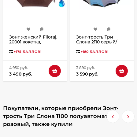
Зонт женский Flioraj,
Зонт-трость Три
20001 кокетка,
Слона 2110 серый/
коричневый
голубой, полуавтомат,
16 спиц
+
175
БАЛЛОВ!
+
180
БАЛЛОВ!
4 950 руб.
3 890 руб.
3 490 руб.
3 590 руб.
Покупатели, которые приобрели Зонт-
трость Три Слона 1100 полуавтомат
розовый, также купили