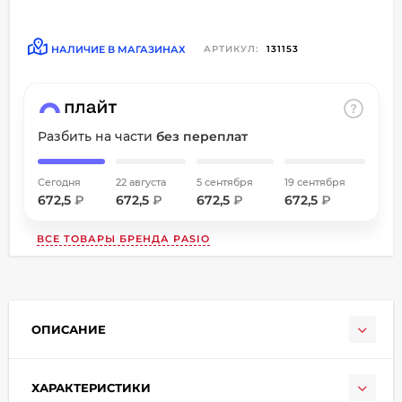
об оплате Плайтом
НАЛИЧИЕ В МАГАЗИНАХ
АРТИКУЛ:
131153
Остались вопросы?
8 800 302-02-51
Разбить на части
без переплат
25
plait.ru
раз в
2 недели
Сегодня
22 августа
5 сентября
19 сентября
672,5
₽
672,5
₽
672,5
₽
672,5
₽
ВСЕ ТОВАРЫ БРЕНДА
PASIO
ОПИСАНИЕ
ХАРАКТЕРИСТИКИ