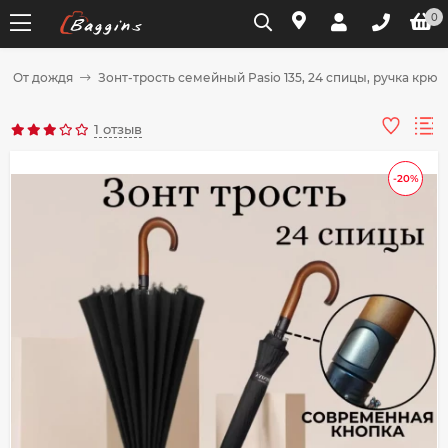
0
От дождя
Зонт-трость семейный Pasio 135, 24 спицы, ручка крюк
Для клиентов всех банков
1 отзыв
Разбейте
-20%
оплату
на части
без переплат
График платежей
Сегодня
25
%