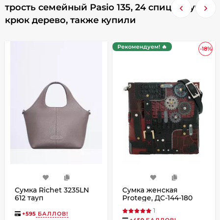
трость семейный Pasio 135, 24 спицы, ручка
крюк дерево, также купили
Рекомендуем! 🔥
-18%
Сумка Richet 3235LN
Сумка женская
612 тауп
Protege, ДС-144-180
Техно чёрно-
1
бордовая
+
595
БАЛЛОВ!