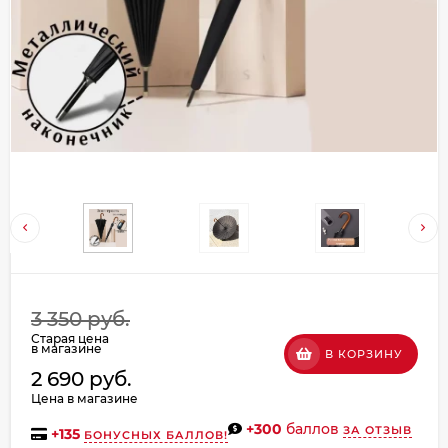
Добавляйте товары
в корзину
Оплачивайте сегодня только
25
% картой любого банка
Получайте товар
выбранный способом
Оставшиеся
75
% будут
3 350 руб.
списываться
с вашей карты
Старая цена
по
25
%
каждые 2 недели
в магазине
В КОРЗИНУ
2 690 руб.
Цена в магазине
+300
баллов
ЗА ОТЗЫВ
+
135
БОНУСНЫХ БАЛЛОВ!
Подробнее