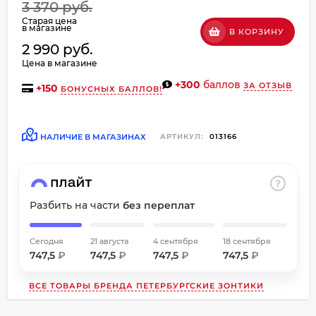
3 370 руб.
об оплате Плайтом
Старая цена
в магазине
В КОРЗИНУ
2 990 руб.
Цена в магазине
+300
баллов
ЗА ОТЗЫВ
Остались вопросы?
+
150
БОНУСНЫХ БАЛЛОВ!
8 800 302-02-51
25
plait.ru
раз в
НАЛИЧИЕ В МАГАЗИНАХ
АРТИКУЛ:
013166
2 недели
Разбить на части
без переплат
Сегодня
21 августа
4 сентября
18 сентября
747,5
₽
747,5
₽
747,5
₽
747,5
₽
ВСЕ ТОВАРЫ БРЕНДА
ПЕТЕРБУРГСКИЕ ЗОНТИКИ