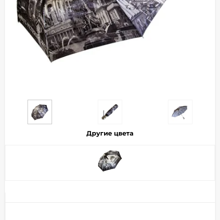
Добавляйте товары
в корзину
Оплачивайте сегодня только
25
% картой любого банка
Получайте товар
выбранный способом
Другие цвета
Оставшиеся
75
% будут
списываться
с вашей карты
по
25
%
каждые 2 недели
Подробнее