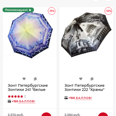
Рекомендуем! 🔥
-11%
-12%
Зонт Петербургские
Зонт Петербургские
Зонтики 241 "Белые
Зонтики 222 "Храмы"
ночи" полный автомат
чёрно-белый, полный
2
автомат
+
150
БАЛЛОВ!
+
150
БАЛЛОВ!
3 370 руб.
3 390 руб.