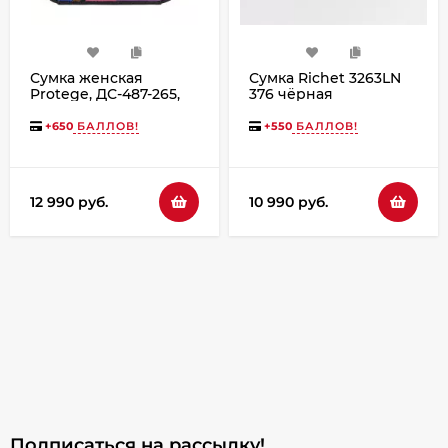
Сумка женская
Сумка Richet 3263LN
Protege, ДС-487-265,
376 чёрная
"Тукан №1"
синий+черный+фиолетовый
+
650
БАЛЛОВ!
+
550
БАЛЛОВ!
12 990 руб.
10 990 руб.
Подписаться на рассылкy!