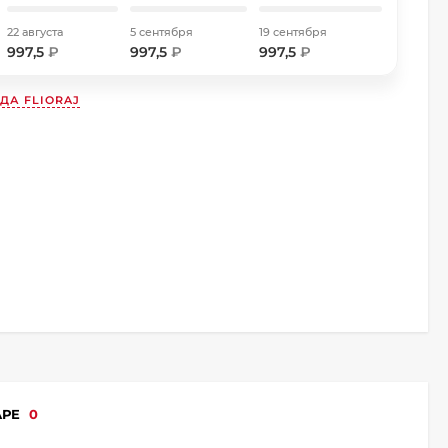
22 августа
5 сентября
19 сентября
997,5
₽
997,5
₽
997,5
₽
НДА
FLIORAJ
АРЕ
0