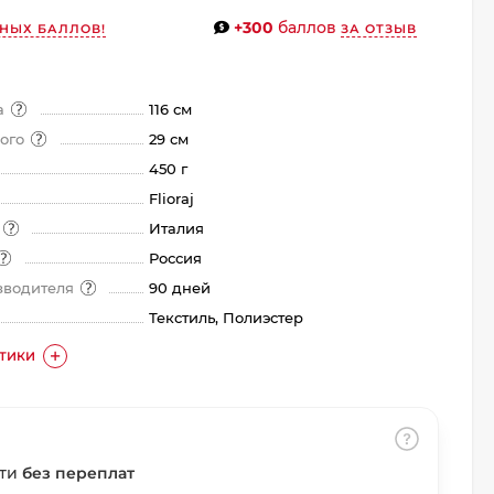
+300
баллов
НЫХ БАЛЛОВ!
ЗА ОТЗЫВ
а
116 см
ного
29 см
450 г
Flioraj
а
Италия
Россия
зводителя
90 дней
Текстиль, Полиэстер
СТИКИ
сти
без переплат