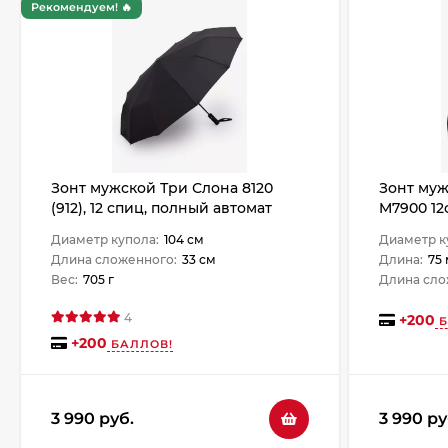
Рекомендуем! 🔥
Зонт мужской Три Слона 8120
Зонт муж
(912), 12 спиц, полный автомат
M7900 12
Диаметр купола:
104 см
Диаметр к
Длина сложенного:
33 см
Длина:
75
Вес:
705 г
Длина сло
4
+
200
Б
+
200
БАЛЛОВ!
3 990 руб.
3 990 ру