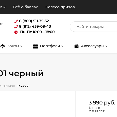
ывы
Всё о баллах
Колесо призов
8 (800) 511-35-52
рг
8 (812) 459-08-43
Пн-Пт 10:00—18:00
Зонты
Портфели
Аксессуары
001 черный
АРТИКУЛ:
142609
Для клиентов всех банков
3 990 руб.
Цена в
Разбейте
оплату
магазине