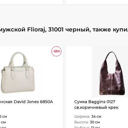
жской Flioraj, 31001 черный, также куп
-53%
нская David Jones 6850A
Сумка Baggins 0127
св.коричневый крек
5 см
Ширина:
34 см
 см
Высота:
30 см
0 см
Глубина:
12 см