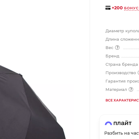
на части
без переплат
+
200
БОНУС
График платежей
Диаметр купол
Длина сложен
Вес
Сегодня
25
%
Бренд
Страна бренд
Производство
Гарантия прои
Материал
Добавляйте товары
в корзину
ВСЕ ХАРАКТЕРИ
Оплачивайте сегодня только
25
% картой любого банка
Разбить на ча