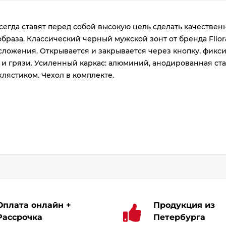
plait.ru
сегда ставят перед собой высокую цель сделать качествен
браза. Классический черный мужской зонт от бренда Flior
3 сложения. Открывается и закрывается через кнопку, фик
и и грязи. Усиленный каркас: алюминий, анодированная с
 хлястиком. Чехол в комплекте.
раз
в 2 недели
Оплата онлайн +
Продукция из
Рассрочка
Петербурга