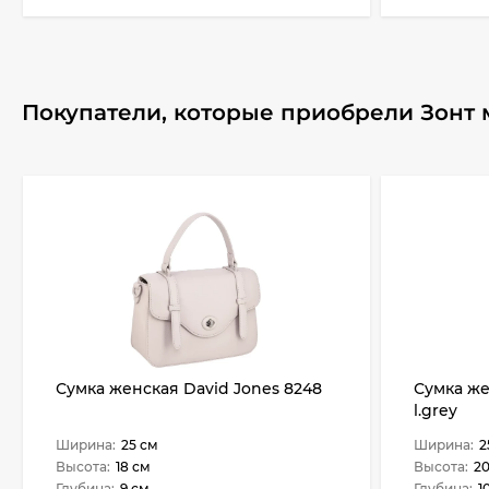
Покупатели, которые приобрели Зонт му
Сумка женская David Jones 8248
Сумка же
l.grey
Ширина:
25 см
Ширина:
2
Высота:
18 см
Высота:
20
Глубина:
9 см
Глубина:
1