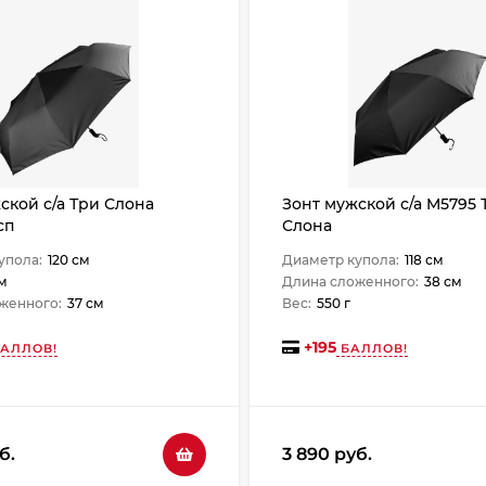
ской с/а Три Слона
Зонт мужской с/а M5795 
сп
Слона
упола:
120 см
Диаметр купола:
118 см
 м
Длина сложенного:
38 см
женного:
37 см
Вес:
550 г
+
195
АЛЛОВ!
БАЛЛОВ!
б.
3 890 руб.