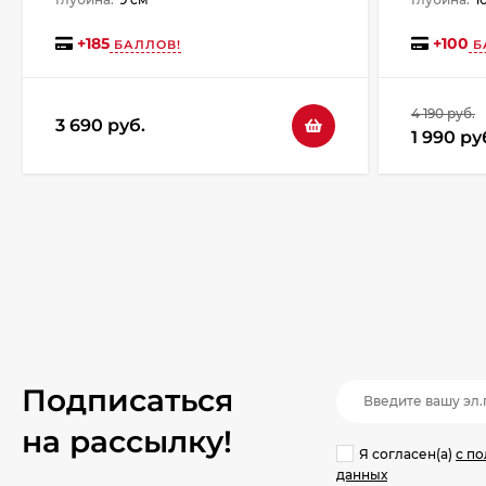
+
185
+
100
БАЛЛОВ!
Б
4 190 руб.
3 690 руб.
1 990 ру
Подписаться
на рассылкy!
Я согласен(a)
с п
данных