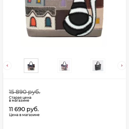
Добавляйте товары
в корзину
Оплачивайте сегодня только
25
% картой любого банка
Получайте товар
выбранный способом
Оставшиеся
75
% будут
15 890 руб.
списываться
с вашей карты
Старая цена
по
25
%
каждые 2 недели
в магазине
11 690 руб.
Цена в магазине
Подробнее