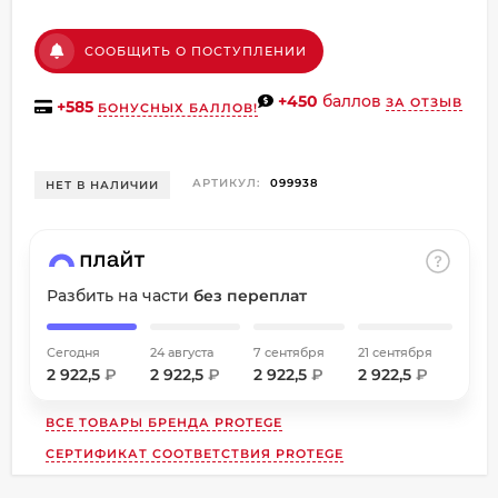
об оплате Плайтом
СООБЩИТЬ О ПОСТУПЛЕНИИ
+450
баллов
ЗА ОТЗЫВ
+
585
БОНУСНЫХ БАЛЛОВ!
Остались вопросы?
8 800 302-02-51
25
АРТИКУЛ:
099938
НЕТ В НАЛИЧИИ
plait.ru
раз в
2 недели
Разбить на части
без переплат
Сегодня
24 августа
7 сентября
21 сентября
2 922,5
₽
2 922,5
₽
2 922,5
₽
2 922,5
₽
ВСЕ ТОВАРЫ БРЕНДА
PROTEGE
СЕРТИФИКАТ СООТВЕТСТВИЯ PROTEGE