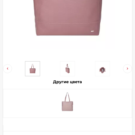
Добавляйте товары
в корзину
Оплачивайте сегодня только
25
% картой любого банка
Получайте товар
выбранный способом
Другие цвета
Оставшиеся
75
% будут
списываться
с вашей карты
по
25
%
каждые 2 недели
Подробнее