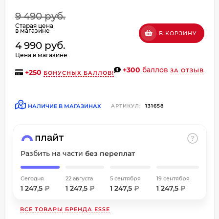
об оплате Плайтом
9 490 руб.
Старая цена
в магазине
В КОРЗИНУ
4 990 руб.
Цена в магазине
Остались вопросы?
+300
баллов
8 800 302-02-51
ЗА ОТЗЫВ
+
250
БОНУСНЫХ БАЛЛОВ!
25
plait.ru
раз в
2 недели
НАЛИЧИЕ В МАГАЗИНАХ
АРТИКУЛ:
131658
Разбить на части
без переплат
Сегодня
22 августа
5 сентября
19 сентября
1 247,5
₽
1 247,5
₽
1 247,5
₽
1 247,5
₽
ВСЕ ТОВАРЫ БРЕНДА
ESSE