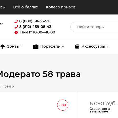
ывы
Всё о баллах
Колесо призов
8 (800) 511-35-52
рг
8 (812) 459-08-43
Пн-Пт 10:00—18:00
Зонты
Портфели
Аксессуары
одерато 58 трава
:
109130
Для клиентов всех банков
6 090 руб.
Разбейте
оплату
-18%
Старая цена
в магазине
на части
без переплат