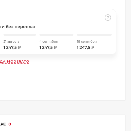
сти
без переплат
21 августа
4 сентября
18 сентября
1 247,5
₽
1 247,5
₽
1 247,5
₽
НДА
MODERATO
АРЕ
0