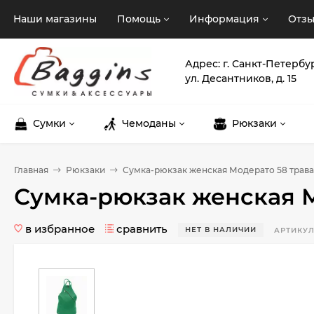
Наши магазины
Помощь
Информация
Отз
Адрес: г. Санкт-Петербу
ул. Десантников, д. 15
Сумки
Чемоданы
Рюкзаки
Главная
Рюкзаки
Сумка-рюкзак женская Модерато 58 трава
Сумка-рюкзак женская М
в избранное
сравнить
НЕТ В НАЛИЧИИ
АРТИКУЛ