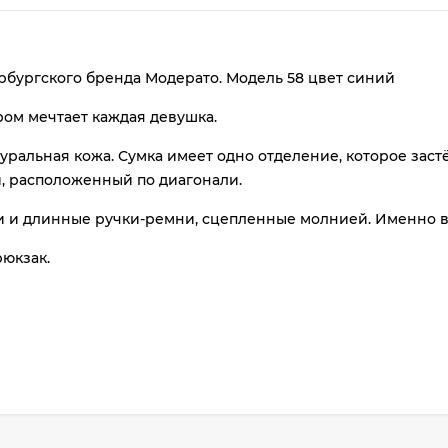
рбургского бренда Модерато. Модель 58 цвет синий
ром мечтает каждая девушка.
уральная кожа. Сумка имеет одно отделение, которое зас
, расположенный по диагонали.
раз
 и длинные ручки-ремни, сцепленные молнией. Именно в 
в 2 недели
рюкзак.