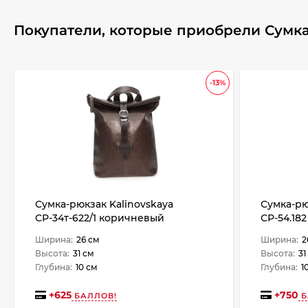
Покупатели, которые приобрели Сумка
-13%
Сумка-рюкзак Kalinovskaya
Сумка-рю
СР-34т-622/1 коричневый
СР-54.18
Ширина:
26 см
Ширина:
2
Высота:
31 см
Высота:
31
Глубина:
10 см
Глубина:
1
+
625
+
750
БАЛЛОВ!
Б