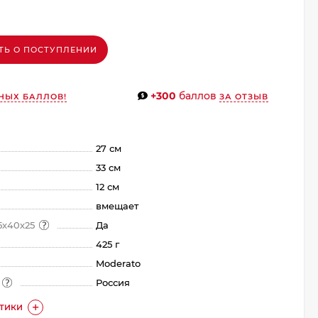
ТЬ О ПОСТУПЛЕНИИ
+300
баллов
НЫХ БАЛЛОВ!
ЗА ОТЗЫВ
27 см
33 см
12 см
вмещает
5х40х25
Да
425 г
Moderato
а
Россия
СТИКИ