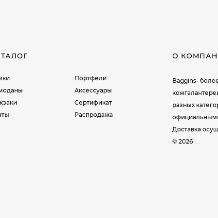
АТАЛОГ
О КОМПА
мки
Портфели
Baggins- боле
моданы
Аксессуары
кожгалантере
кзаки
Сертификат
разных катег
нты
Распродажа
официальными 
Доставка осущ
© 2026