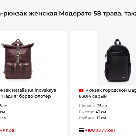
-рюкзак женская Модерато 58 трава, та
кзак Natalia Kalinovskaya
Рюкзак городской Bag
2 "Надия" бордо флотер
83014 серый
6 см
Ширина:
25 см
 см
Высота:
43 см
0 см
Глубина:
13 см
+
100
АЛЛОВ!
БАЛЛОВ!