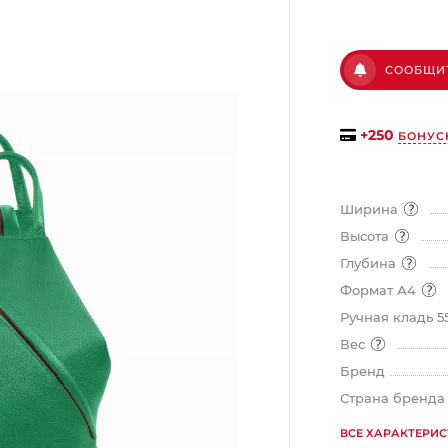
График платежей
СООБЩИ
Сегодня
+
250
БОНУС
25
%
Ширина
Высота
Глубина
Добавляйте товары
в корзину
Формат А4
Ручная кладь 5
Вес
Оплачивайте сегодня только
Бренд
25
% картой любого банка
Страна бренд
ВСЕ ХАРАКТЕРИ