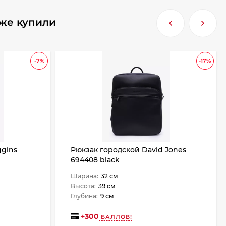
кже купили
-7%
-17%
gins
Рюкзак городской David Jones
694408 black
Ширина:
32 см
Высота:
39 см
Глубина:
9 см
+
300
БАЛЛОВ!