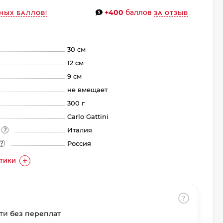
+400
баллов
НЫХ БАЛЛОВ!
ЗА ОТЗЫВ
30 см
12 см
9 см
не вмещает
300 г
Carlo Gattini
а
Италия
Россия
СТИКИ
сти
без переплат