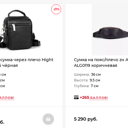
-21%
сумка через плечо Hight
Сумка на пояс/плечо zн 
-5 чёрная
ALG0119 коричневая
5 см
Ширина:
36 см
 см
Высота:
9.5 см
 см
Глубина:
7 см
+
265
АЛЛОВ!
БАЛЛОВ!
5 290 руб.
б.