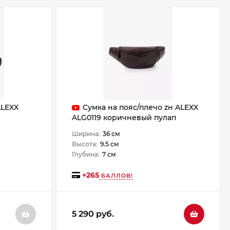
ALEXX
Сумка на пояс/плечо zн ALEXX
ALG0119 коричневый пулап
Ширина:
36 см
Высота:
9.5 см
Глубина:
7 см
+
265
БАЛЛОВ!
5 290 руб.