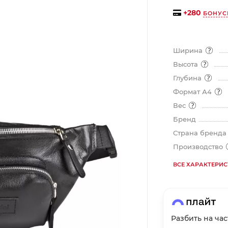
на части
без переплат
+
280
БОНУС
График платежей
Ширина
Высота
Глубина
Сегодня
25
%
Формат А4
Вес
Бренд
Страна бренд
Производство
Добавляйте товары
в корзину
ВСЕ ХАРАКТЕРИ
Оплачивайте сегодня только
25
% картой любого банка
Разбить на ча