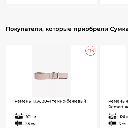
Покупатели, которые приобрели Сумка по
-17%
Ремень T.I.A, 3041 темно-бежевый
Ремень 
Remart к
:
:
101 см
126 
:
:
2.5 см
3 см