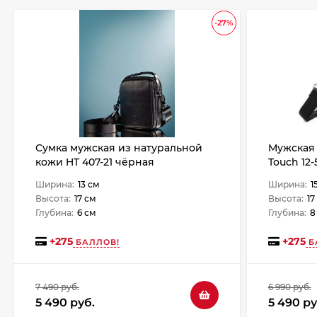
-27%
Сумка мужская из натуральной
Мужская 
кожи HT 407-21 чёрная
Touch 12
Ширина:
13 см
Ширина:
1
Высота:
17 см
Высота:
17
Глубина:
6 см
Глубина:
8
+
275
+
275
БАЛЛОВ!
Б
7 490 руб.
6 990 руб.
5 490 руб.
5 490 ру