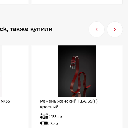
ack, также купили
 №35
Ремень женский T.I.A. 35(1 )
красный
:
133 см
:
3 см