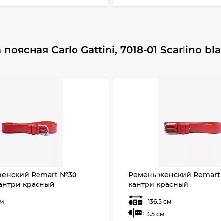
ясная Carlo Gattini, 7018-01 Scarlino bl
женский Remart №30
Ремень женский Remart
антри красный
кантри красный
:
см
136.5 см
:
3.5 см