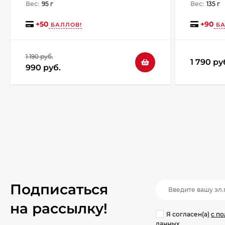
Вес:
95 г
Вес:
135 г
+
50
+
90
БАЛЛОВ!
БА
1 190 руб.
1 790 ру
990 руб.
Подписаться
на рассылкy!
Я согласен(a)
с п
данных