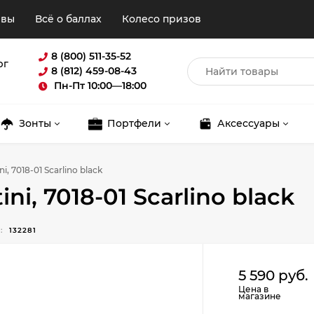
ывы
Всё о баллах
Колесо призов
8 (800) 511-35-52
рг
8 (812) 459-08-43
Пн-Пт 10:00—18:00
Зонты
Портфели
Аксессуары
i, 7018-01 Scarlino black
ni, 7018-01 Scarlino black
:
132281
Для клиентов всех банков
5 590 руб.
Цена в
Разбейте
оплату
магазине