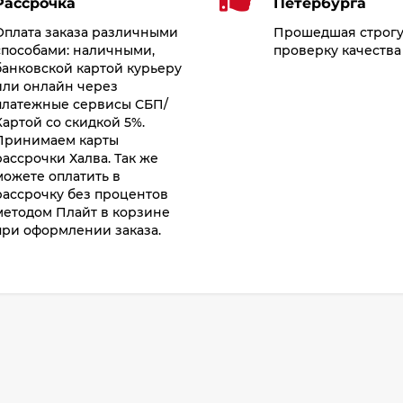
Рассрочка
Петербурга
Оплата заказа различными
Прошедшая строг
способами: наличными,
проверку качества
банковской картой курьеру
или онлайн через
платежные сервисы СБП/
Картой со скидкой 5%.
Принимаем карты
рассрочки Халва. Так же
можете оплатить в
рассрочку без процентов
методом Плайт в корзине
при оформлении заказа.