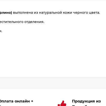
plait.ru
арлино)
выполнена из натуральной кожи черного цвета.
естительного отделения.
и.
раз
в 2 недели
Оплата онлайн +
Продукция из