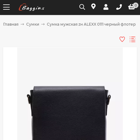
0
Главная
Сумки
Сумка мужская zн ALEXX 0111 черный флотер
Для клиентов всех банков
Разбейте
оплату
на части
без переплат
График платежей
Сегодня
25
%