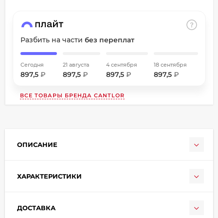
об оплате Плайтом
Разбить на части
без переплат
Остались вопросы?
Сегодня
21 августа
4 сентября
18 сентября
8 800 302-02-51
25
897,5
₽
897,5
₽
897,5
₽
897,5
₽
plait.ru
раз в
ВСЕ ТОВАРЫ БРЕНДА
CANTLOR
2 недели
ОПИСАНИЕ
ХАРАКТЕРИСТИКИ
ДОСТАВКА