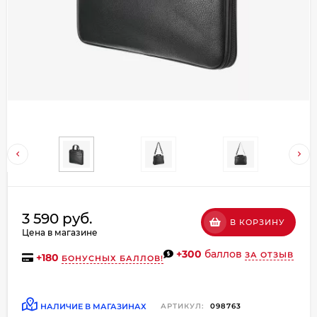
Добавляйте товары
в корзину
Оплачивайте сегодня только
25
% картой любого банка
Получайте товар
выбранный способом
Оставшиеся
75
% будут
3 590 руб.
В КОРЗИНУ
списываться
с вашей карты
Цена в магазине
по
25
%
каждые 2 недели
+300
баллов
ЗА ОТЗЫВ
+
180
БОНУСНЫХ БАЛЛОВ!
НАЛИЧИЕ В МАГАЗИНАХ
АРТИКУЛ:
098763
Подробнее