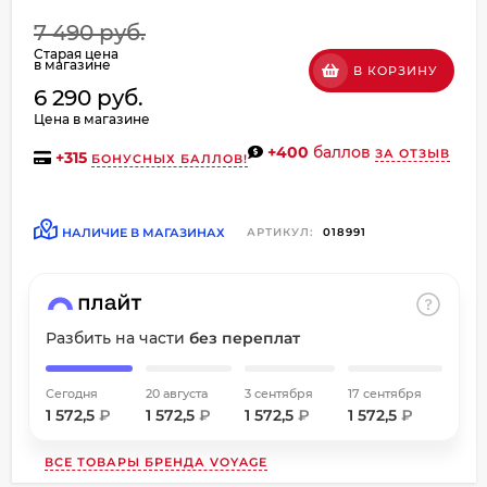
об оплате Плайтом
7 490 руб.
Старая цена
в магазине
В КОРЗИНУ
6 290 руб.
Цена в магазине
Остались вопросы?
+400
баллов
ЗА ОТЗЫВ
8 800 302-02-51
+
315
БОНУСНЫХ БАЛЛОВ!
25
plait.ru
раз в
2 недели
НАЛИЧИЕ В МАГАЗИНАХ
АРТИКУЛ:
018991
Разбить на части
без переплат
Сегодня
20 августа
3 сентября
17 сентября
1 572,5
₽
1 572,5
₽
1 572,5
₽
1 572,5
₽
ВСЕ ТОВАРЫ БРЕНДА
VOYAGE