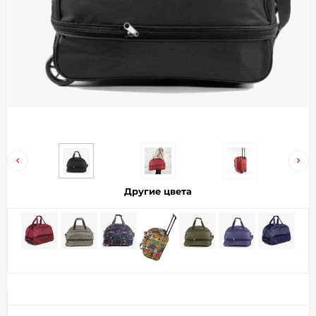
Добавляйте товары
в корзину
Оплачивайте сегодня только
25
% картой любого банка
Получайте товар
выбранный способом
Другие цвета
Оставшиеся
75
% будут
списываться
с вашей карты
по
25
%
каждые 2 недели
Подробнее