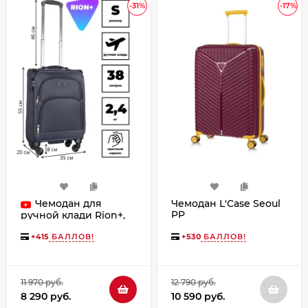
-31%
-17%
Чемодан для
Чемодан L'Case Seoul
PP
ручной клади Rion+,
453/4 18"
+
415
БАЛЛОВ!
+
530
БАЛЛОВ!
11 970 руб.
12 790 руб.
8 290 руб.
10 590 руб.