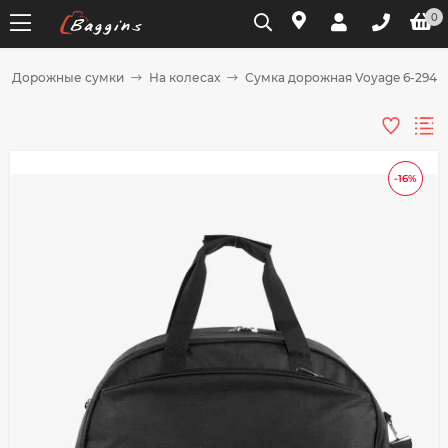
0
Дорожные сумки
На колесах
Сумка дорожная Voyage 6-294 
Для клиентов всех банков
Разбейте
-16%
оплату
на части
без переплат
График платежей
Сегодня
25
%