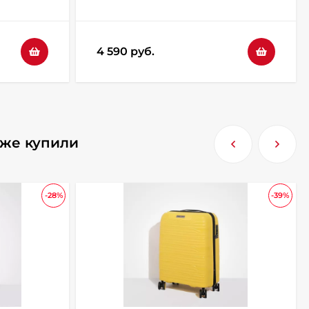
4 590 руб.
кже купили
-28%
-39%