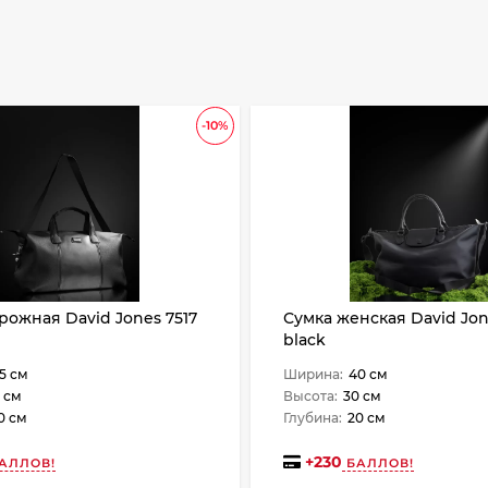
-10%
рожная David Jones 7517
Сумка женская David Jon
black
5 см
Ширина:
40 см
 см
Высота:
30 см
0 см
Глубина:
20 см
+
230
АЛЛОВ!
БАЛЛОВ!