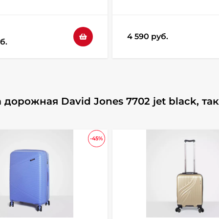
4 590 руб.
б.
дорожная David Jones 7702 jet black, та
-45%