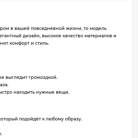
аром в вашей повседневной жизни, то модель
 элегантный дизайн, высокое качество материалов и
нит комфорт и стиль.
не выглядит громоздкой.
аза.
ыстро находить нужные вещи.
который подойдёт к любому образу.
.