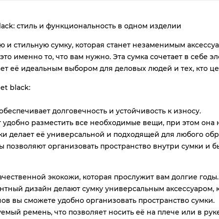
plait.ru
 black: стиль и функциональность в одном изделии
ю и стильную сумку, которая станет незаменимым аксессу
— это именно то, что вам нужно. Эта сумка сочетает в себе
ет её идеальным выбором для деловых людей и тех, кто це
t black:
обеспечивает долговечность и устойчивость к износу.
раз
 удобно разместить все необходимые вещи, при этом она 
в 2 недели
и делает её универсальной и подходящей для любого обр
ы позволяют организовать пространство внутри сумки и б
качественной экокожи, которая прослужит вам долгие годы.
антный дизайн делают сумку универсальным аксессуаром, 
нов вы сможете удобно организовать пространство сумки.
емый ремень, что позволяет носить её на плече или в руке