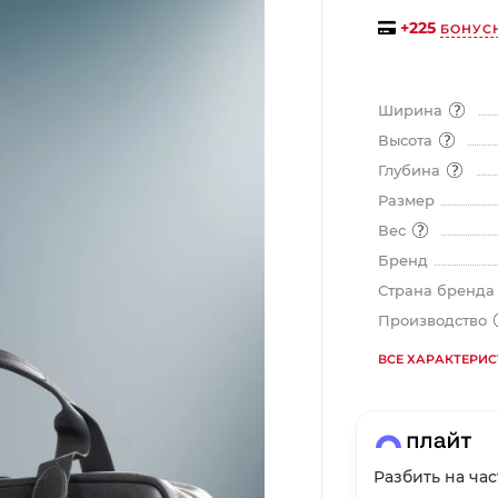
на части
без переплат
+
225
БОНУС
Ширина
График платежей
Высота
Глубина
Сегодня
Размер
25
%
Вес
Бренд
Страна бренд
Производство
Добавляйте товары
в корзину
ВСЕ ХАРАКТЕРИ
Оплачивайте сегодня только
25
% картой любого банка
Разбить на ча