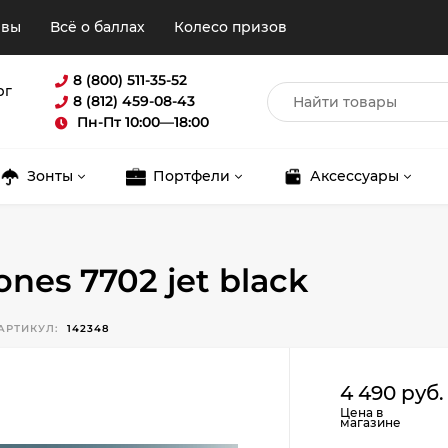
ывы
Всё о баллах
Колесо призов
8 (800) 511-35-52
рг
8 (812) 459-08-43
Пн-Пт 10:00—18:00
Зонты
Портфели
Аксессуары
nes 7702 jet black
АРТИКУЛ:
142348
Для клиентов всех банков
4 490 руб.
Цена в
магазине
Разбейте
оплату