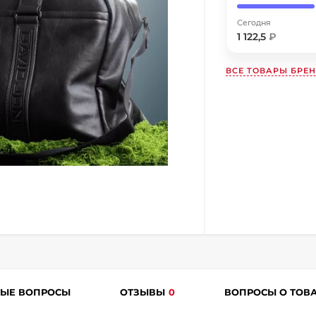
Сегодня
Получайте товар
выбранный способом
1 122,5
₽
ВСЕ ТОВАРЫ БРЕ
Оставшиеся
75
% будут
списываться
с вашей карты
по
25
%
каждые 2 недели
Подробнее
об оплате Плайтом
25
раз в
Остались вопросы?
2 недели
ТЫЕ ВОПРОСЫ
ОТЗЫВЫ
0
ВОПРОСЫ О ТОВ
8 800 302-02-51