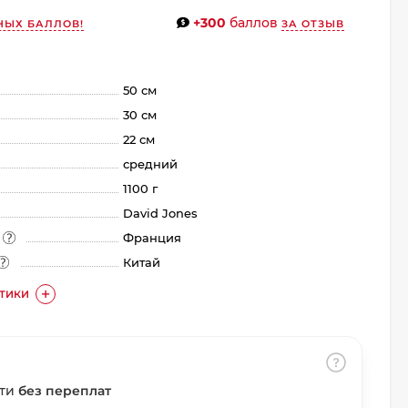
+300
баллов
НЫХ БАЛЛОВ!
ЗА ОТЗЫВ
50 см
30 см
22 см
средний
1100 г
David Jones
а
Франция
Китай
СТИКИ
сти
без переплат