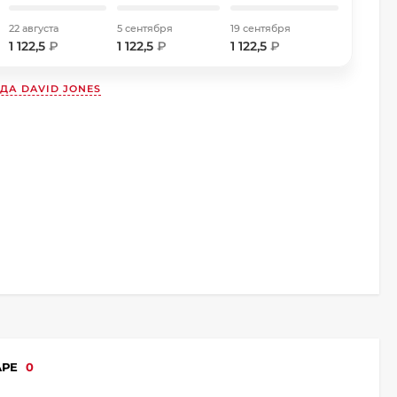
22 августа
5 сентября
19 сентября
1 122,5
₽
1 122,5
₽
1 122,5
₽
НДА
DAVID JONES
АРЕ
0