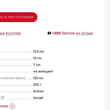
ТЬ О ПОСТУПЛЕНИИ
+300
баллов
ЫХ БАЛЛОВ!
ЗА ОТЗЫВ
12.5 см
19 см
7 см
не вмещает
о ремня (макс)
153 см
205 г
Aotian
а
Китай
СТИКИ