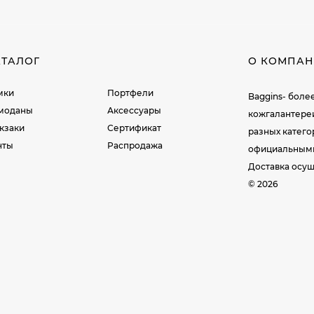
АТАЛОГ
О КОМПА
мки
Портфели
Baggins- боле
моданы
Аксессуары
кожгалантере
кзаки
Сертификат
разных катег
нты
Распродажа
официальными 
Доставка осущ
© 2026