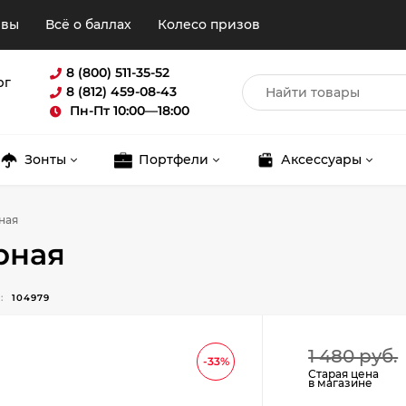
ывы
Всё о баллах
Колесо призов
8 (800) 511-35-52
рг
8 (812) 459-08-43
Пн-Пт 10:00—18:00
Зонты
Портфели
Аксессуары
рная
ерная
:
104979
Для клиентов всех банков
1 480 руб.
Разбейте
оплату
-33%
Старая цена
в магазине
на части
без переплат