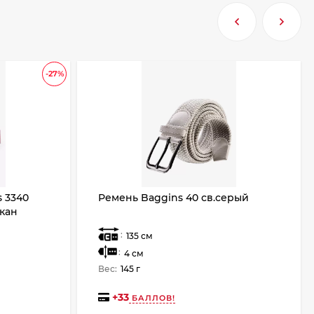
-27%
 3340
Ремень Baggins 40 св.серый
кан
:
135 см
:
4 см
Вес:
145 г
+
33
БАЛЛОВ!