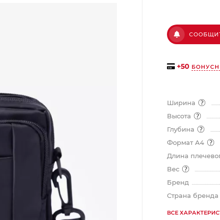
График платежей
СООБЩИ
Сегодня
+
50
БОНУСН
25
%
Ширина
Высота
Глубина
Добавляйте товары
в корзину
Формат А4
Длина плечевог
Вес
Оплачивайте сегодня только
25
% картой любого банка
Бренд
Страна бренд
ВСЕ ХАРАКТЕРИ
Получайте товар
выбранный способом