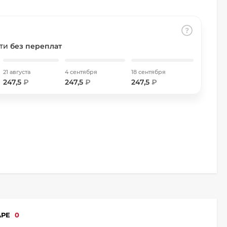
сти
без переплат
21 августа
4 сентября
18 сентября
247,5
₽
247,5
₽
247,5
₽
АРЕ
0