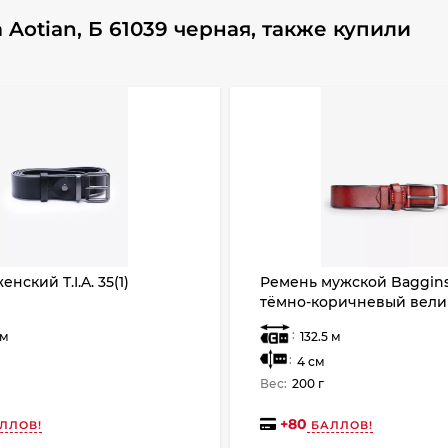
Aotian, Б 61039 черная, также купили
нский T.I.A. 35(1)
Ремень мужской Baggins
тёмно-коричневый вели
:
см
132.5 м
:
4 см
Вес:
200 г
+
80
ЛЛОВ!
БАЛЛОВ!