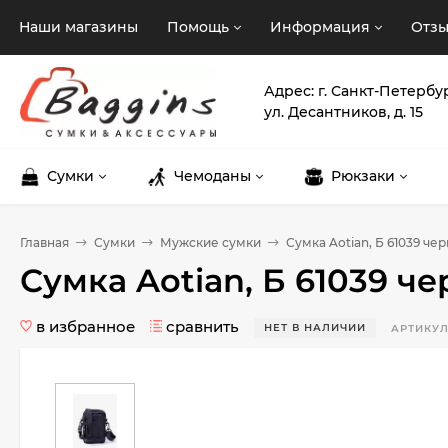
Наши магазины
Помощь
Информация
Отз
Адрес: г. Санкт-Петербу
ул. Десантников, д. 15
Сумки
Чемоданы
Рюкзаки
Главная
Сумки
Мужские сумки
Сумка Aotian, Б 61039 че
Сумка Aotian, Б 61039 ч
в избранное
сравнить
НЕТ В НАЛИЧИИ
АРТИКУЛ