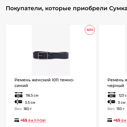
Покупатели, которые приобрели Сумка 
-60%
Ремень женский 1011 темно-
Ремень же
синий
черный
:
:
116.5 см
123 
:
:
3.5 см
3 см
Вес:
180 г
Вес:
150 г
+
65
+
65
БАЛЛОВ!
БА